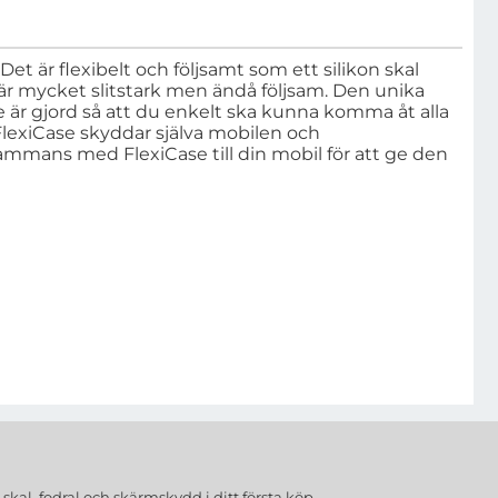
Det är flexibelt och följsamt som ett silikon skal
m är mycket slitstark men ändå följsam. Den unika
 är gjord så att du enkelt ska kunna komma åt alla
FlexiCase skyddar själva mobilen och
mmans med FlexiCase till din mobil för att ge den
a
skal, fodral och skärmskydd
i ditt första köp.