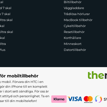
kal
Biltillbehör
d 7 skal
Väggladdare
p 7 skal
Trådlösa hörlurar
ltra skal
MacBook tillbehör
kal
Cykeltillbehör
ltra skal
Resetillbehör
skal
Korthållare
ltra
Minneskort
Plus
Datortillbehör
för mobiltillbehör
 mobil. Förvara din HTC i en
ör din iPhone till en komplett
 stort sett oändliga. För oss är
et attityd och personlighet. Ta en
sar till din mobiltelefon!