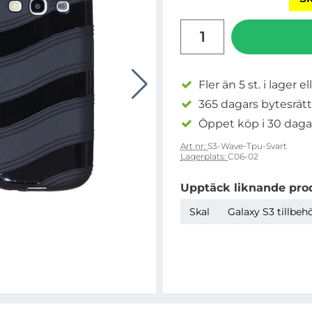
antal
Fler än 5 st. i lager el
365 dagars bytesrätt
Öppet köp i 30 daga
Art nr:
S3-Wave-Tpu-Svart
Lagerplats:
C06-02
Upptäck liknande pro
Skal
Galaxy S3 tillbeh