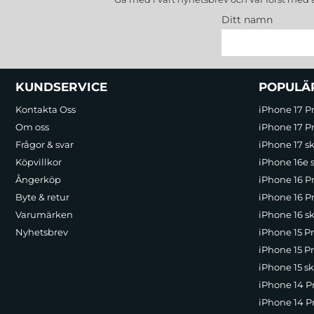
Ditt namn
Sidfot Blandad info och länkar
KUNDSERVICE
POPULÄ
Kontakta Oss
iPhone 17 P
Om oss
iPhone 17 Pr
Frågor & svar
iPhone 17 sk
Köpvillkor
iPhone 16e 
Ångerköp
iPhone 16 P
Byte & retur
iPhone 16 Pr
Varumärken
iPhone 16 sk
Nyhetsbrev
iPhone 15 P
iPhone 15 Pr
iPhone 15 sk
iPhone 14 P
iPhone 14 Pr