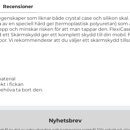
Recensioner
egenskaper som liknar både crystal case och silikon skal. 
rda av en speciell hård gel (termoplastisk polyuretan) so
pp och minskar risken för att man tappar den. FlexiCase
ett Skärmskydd ger ett komplett skydd till din mobil. 
. Vi rekommenderar att du väljer ett skärmskydd tillsa
aterial
kt i fickan
behöva ta bort den.
Nyhetsbrev
att få ta del av erbjudanden och kampanjer samt få 10% rabatt på all