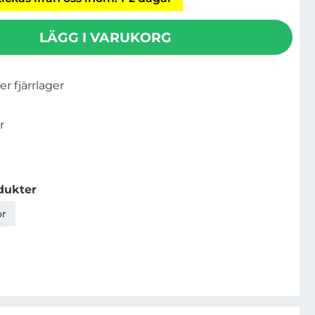
LÄGG I VARUKORG
ler fjärrlager
r
dukter
ör