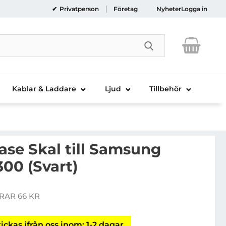
Privatperson
Företag
Nyheter
Logga in
Genomför sökni
Kablar & Laddare
Ljud
Tillbehör
ase Skal till Samsung
300 (Svart)
ve FlexiCase Skal till Samsung Galaxy S3 i9300 (Svart)
RAR 66 KR
is
ickas ifrån oss inom: 1-2 dagar