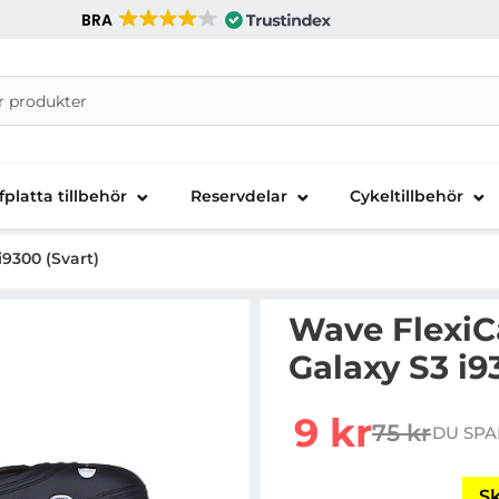
BRA
nira Telecom AB
fplatta tillbehör
Reservdelar
Cykeltillbehör
9300 (Svart)
Wave FlexiC
Galaxy S3 i9
Handla denna produkt Wa
rea pris
9 kr
75 kr
DU SPA
tidigare pr
Sk