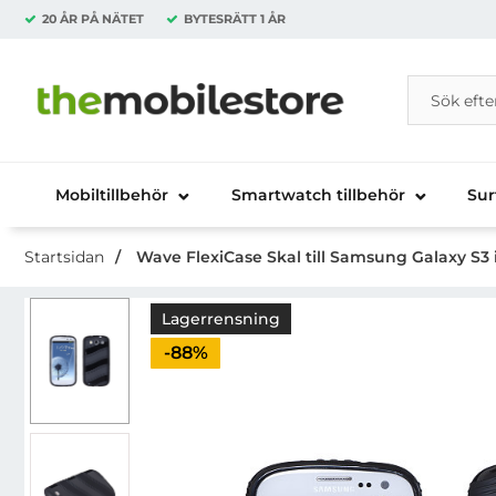
20 ÅR PÅ NÄTET
BYTESRÄTT
1 ÅR
Sök
Sök på Da
Startsidan för Danira Telecom AB
Mobiltillbehör
Smartwatch tillbehör
Sur
Startsidan
Wave FlexiCase Skal till Samsung Galaxy S3 i
Lagerrensning
Priset är nedsatt med
-88%