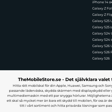
iPhone 14 s
Galaxy Z Fol
Galaxy Z Fli
Galaxy S25 U
Galaxy S25 s
Galaxy S24 U
Galaxy S24 
Galaxy S26 U
Galaxy S26 
Galaxy S26
TheMobileStore.se - Det självklara valet 
Hitta rätt mobilskal för din Apple, Huawei, Samsung och Sony
passande läderväska, skydda skärmen med displayskydd eller g
multimediemaskin med ett par snygga hörlurar. Möjligheterna är i
ett skal så mycket mer än bara ett skydd till mobilen, för oss är d
titt i vårt sortiment och hitta prisvärda lösningar som pas