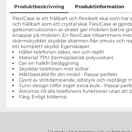
Produktbeskrivning
Produktinformation
Produktbeskrivning
FlexiCase är ett hållbart och flexibelt skal som har 
och hållbart som ett crystal skal. FlexiCase är gjo
gelkonstruktionen av skalet ger mobilen bättre gre
knappar på mobilen. En flexiCase tillsammans med 
skärmskyddet skyddar skärmen från smuts och repor
ett komplett skydd. Egenskaper:
Håller telefonen säker, ren och repfri.
Material: TPU (termoplastisk polyuretan)
Ger en halkfri beläggning
Skyddar telefonen mot stötar
Måttbeställd för din mobil - Passar perfekt
Gjord av stötdämpande, slitstyrk och reptåligt m
Tunn design tillför inget extra bulk - Passar perfe
Åtkomst till alla telefonens funktioner utan att 
Färg: Enligt bilderna
Gå med i vårt nyhetsbrev och var först med 