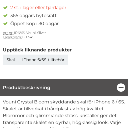
2 st. i lager eller fjärrlager
365 dagars bytesrätt
Öppet köp i 30 dagar
Art nr:
IP6/6S-Vouni-Silver
Lagerplats:
E07-45
Upptäck liknande produkter
Skal
iPhone 6/6S tillbehör
Produktbeskrivning
Stä
Produktbeskrivning
Vouni Crystal Bloom skyddande skal för iPhone 6 / 6S.
Skalet är tillverkat i hårdplast av hög kvalitet.
Blommor och glimmrande strass-kristaller ger det
transparenta skalet en dyrbar, högklassig look. Varje