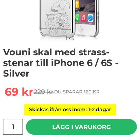
1
/
5
Vouni skal med strass-
stenar till iPhone 6 / 6S -
Silver
rea pris
69 kr
229 kr
DU SPARAR 160 KR
tidigare pris
Skickas ifrån oss inom: 1-2 dagar
antal
LÄGG I VARUKORG