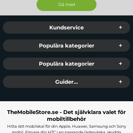
Sidfot Blandad info och länkar
Kundservice
Populära kategorier
Populära kategorier
Guider...
TheMobileStore.se - Det självklara valet för
mobiltillbehör
Hitta rätt mobilskal för din Apple, Huawei, Samsung och Sony
mobil. Förvara din HTC i en passande läderväska, skydda