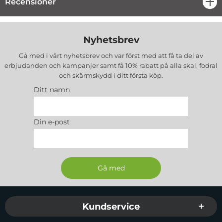
Recensioner
öpp
Nyhetsbrev
Gå med i vårt nyhetsbrev och var först med att få ta del av
erbjudanden och kampanjer samt få 10% rabatt på alla
skal, fodral
och skärmskydd
i ditt första köp.
Ditt namn
Din e-post
Sidfot Blandad info och länkar
Kundservice