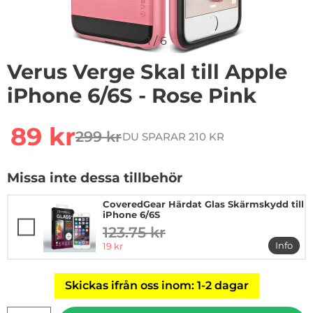
1
/
6
Verus Verge Skal till Apple
iPhone 6/6S - Rose Pink
Handla denna produkt Verus Verge Skal till Apple iPho
rea pris
89 kr
299 kr
DU SPARAR 210 KR
tidigare pris
Missa inte dessa tillbehör
CoveredGear Härdat Glas Skärmskydd till
iPhone 6/6S
123.75 kr
tidigare pris
rea pris
Info
19 kr
mer in
Skickas ifrån oss inom: 1-2 dagar
antal