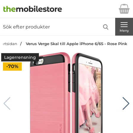
Startsidan för Danira Telecom AB
Sök
Sök på Danira Telecom AB
Genomför
Meny
tartsidan
Verus Verge Skal till Apple iPhone 6/6S - Rose Pink
Lagerrensning
Priset är nedsatt med
-70%