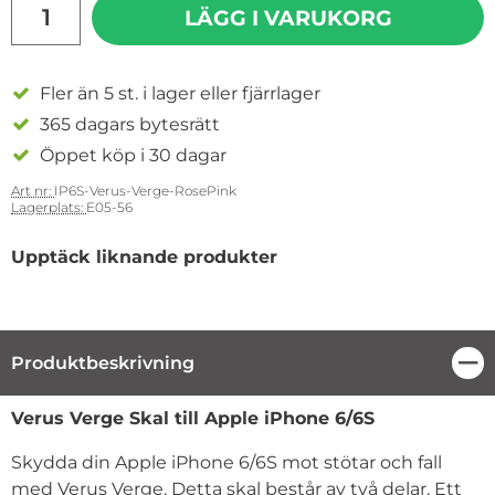
LÄGG I VARUKORG
Fler än 5 st. i lager eller fjärrlager
365 dagars bytesrätt
Öppet köp i 30 dagar
Art nr:
IP6S-Verus-Verge-RosePink
Lagerplats:
E05-56
Upptäck liknande produkter
Produktbeskrivning
Stä
Produktbeskrivning
Verus Verge Skal till Apple iPhone 6/6S
Skydda din Apple iPhone 6/6S mot stötar och fall
med Verus Verge. Detta skal består av två delar. Ett