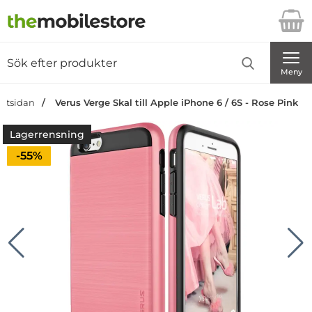
Startsidan för Danira Telecom AB
Sök
Sök på Danira Telecom AB
Genomför
Meny
artsidan
Verus Verge Skal till Apple iPhone 6 / 6S - Rose Pink
Lagerrensning
Priset är nedsatt med
-55%