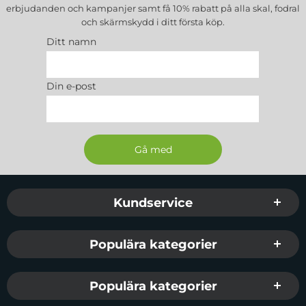
erbjudanden och kampanjer samt få 10% rabatt på alla
skal, fodral
och skärmskydd
i ditt första köp.
Ditt namn
Din e-post
Sidfot Blandad info och länkar
Kundservice
Populära kategorier
Populära kategorier