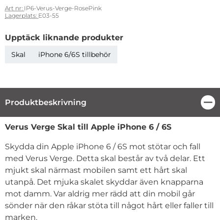
Art nr:
IP6-Verus-Verge-RosePink
Lagerplats:
E03-55
Upptäck liknande produkter
Skal
iPhone 6/6S tillbehör
Produktbeskrivning
Stä
Produktbeskrivning
Verus Verge Skal till Apple iPhone 6 / 6S
Skydda din Apple iPhone 6 / 6S mot stötar och fall
med Verus Verge. Detta skal består av två delar. Ett
mjukt skal närmast mobilen samt ett hårt skal
utanpå. Det mjuka skalet skyddar även knapparna
mot damm. Var aldrig mer rädd att din mobil går
sönder när den råkar stöta till något hårt eller faller till
marken.