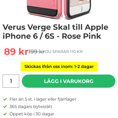
1
/
6
Verus Verge Skal till Apple
iPhone 6 / 6S - Rose Pink
rea pris
89 kr
199 kr
DU SPARAR 110 KR
tidigare pris
Skickas ifrån oss inom: 1-2 dagar
antal
LÄGG I VARUKORG
Fler än 5 st. i lager eller fjärrlager
365 dagars bytesrätt
Öppet köp i 30 dagar