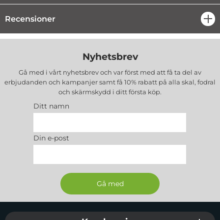
Recensioner
öpp
Nyhetsbrev
Gå med i vårt nyhetsbrev och var först med att få ta del av
erbjudanden och kampanjer samt få 10% rabatt på alla
skal, fodral
och skärmskydd
i ditt första köp.
Ditt namn
Din e-post
Sidfot Blandad info och länkar