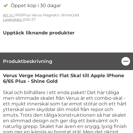
Öppet köp i 30 dagar
Art nr:
IP6SPlus-Verus-Magnetic-ShineGold
Lagerplats:
E05-57
Upptäck liknande produkter
Produktbeskrivning
Stä
Produktbeskrivning
Verus Verge Magnetic Flat Skal till Apple iPhone
6/6S Plus - Shine Gold
Skal och bilhållare i ett enda paket! Det här tåliga
men slimmade skalet från Verus är ett combo-skal -
ett mjukt innerskal som tar emot stötar och ett hårt
ytterskal som skyddar din mobil från repor och
smuts. Trots den tåliga konstruktionen så har skalet
en slimmad design och ger dig ett bekvämt och
naturlig grepp. Skalet har även en snygg, lyxig finish
som ger en känsla av borstat stål. Men det riktigt