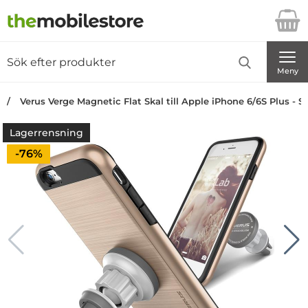
Startsidan för Danira Telecom AB
Sök
Sök på Danira Telecom AB
Genomför
Meny
Verus Verge Magnetic Flat Skal till Apple iPhone 6/6S Plus - 
Lagerrensning
Priset är nedsatt med
-76%