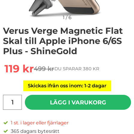
1
/
6
Verus Verge Magnetic Flat
Skal till Apple iPhone 6/6S
Plus - ShineGold
Handla denna produkt Verus Verge Magnetic Flat Skal t
rea pris
119 kr
499 kr
DU SPARAR 380 KR
tidigare pris
Skickas ifrån oss inom: 1-2 dagar
antal
LÄGG I VARUKORG
1 st. i lager eller fjärrlager
365 dagars bytesrätt