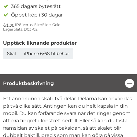
365 dagars bytesrätt
Öppet köp i 30 dagar
Art nr:
IP6-Verus-SlimSlide-Gold
Lagerplats:
D03-02
Upptäck liknande produkter
Skal
iPhone 6/6S tillbehör
Produktbeskrivning
Stä
Produktbeskrivning
Ett annorlunda skal i två delar. Delarna kan användas
på två olika sätt. Antingen kan du helt kapsla in din
mobil. Du kan forfarande svara när det ringer genom
att dra fingret i fönstret nedtill. Eller så kan du fästa
framsidan av skalet på baksidan, så att skalet blir
dubbelt baktill, precis som man kan göra på vissa