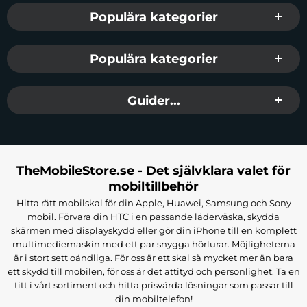
Populära kategorier
Populära kategorier
Guider...
TheMobileStore.se - Det självklara valet för
mobiltillbehör
Hitta rätt mobilskal för din Apple, Huawei, Samsung och Sony
mobil. Förvara din HTC i en passande läderväska, skydda
skärmen med displayskydd eller gör din iPhone till en komplett
multimediemaskin med ett par snygga hörlurar. Möjligheterna
är i stort sett oändliga. För oss är ett skal så mycket mer än bara
ett skydd till mobilen, för oss är det attityd och personlighet. Ta en
titt i vårt sortiment och hitta prisvärda lösningar som passar till
din mobiltelefon!