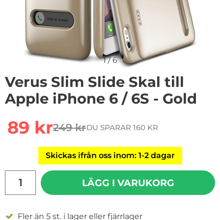
1
/
6
Verus Slim Slide Skal till
Apple iPhone 6 / 6S - Gold
rea pris
89 kr
249 kr
DU SPARAR 160 KR
tidigare pris
Skickas ifrån oss inom: 1-2 dagar
antal
LÄGG I VARUKORG
Fler än 5 st. i lager eller fjärrlager