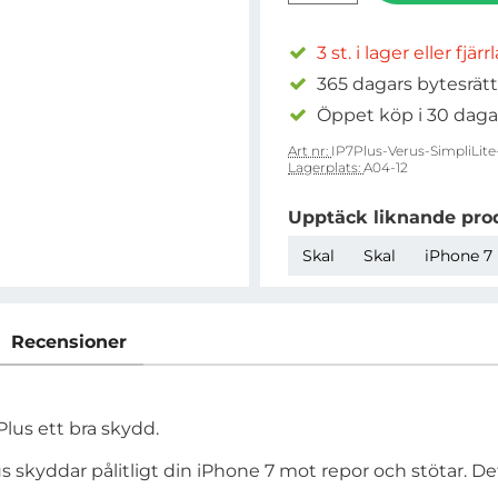
3 st. i lager eller fjär
365 dagars bytesrätt
Öppet köp i 30 daga
Art nr:
IP7Plus-Verus-SimpliLite
Lagerplats:
A04-12
Upptäck liknande pro
Skal
Skal
iPhone 7 
Recensioner
Plus ett bra skydd.
us skyddar pålitligt din iPhone 7 mot repor och stötar. 