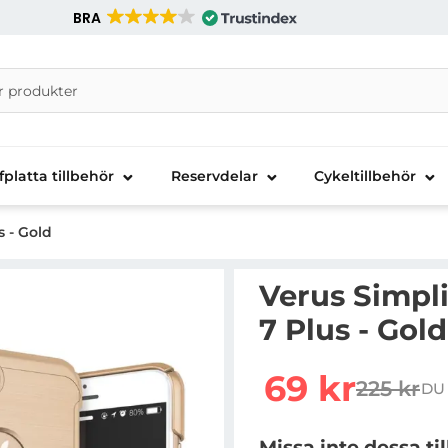
BRA
nira Telecom AB
fplatta tillbehör
Reservdelar
Cykeltillbehör
s - Gold
Verus Simpli
7 Plus - Gold
Handla denna produkt Ve
rea pris
69 kr
225 kr
DU
tidigare 
Missa inte dessa ti