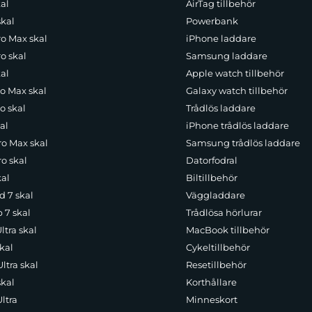
al
AirTag tillbehör
skal
Powerbank
ro Max skal
iPhone laddare
o skal
Samsung laddare
al
Apple watch tillbehör
ro Max skal
Galaxy watch tillbehör
o skal
Trådlös laddare
al
iPhone trådlös laddare
ro Max skal
Samsung trådlös laddare
o skal
Datorfodral
kal
Biltillbehör
d 7 skal
Väggladdare
p 7 skal
Trådlösa hörlurar
ltra skal
MacBook tillbehör
kal
Cykeltillbehör
ltra skal
Resetillbehör
skal
Korthållare
ltra
Minneskort