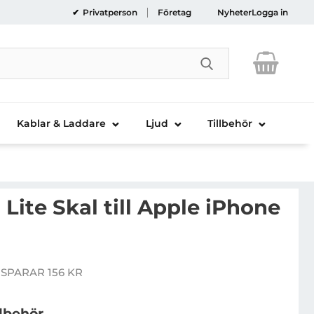
Privatperson
Företag
Nyheter
Logga in
Genomför sökni
Kablar & Laddare
Ljud
Tillbehör
 Lite Skal till Apple iPhone
rus Simpli Lite Skal till Apple iPhone 7 Plus - Gold
 SPARAR 156 KR
pris
llbehör