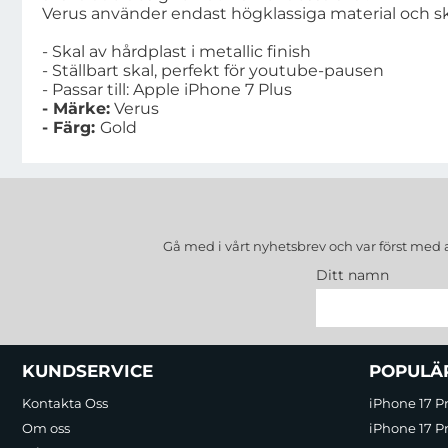
Verus använder endast högklassiga material och skale
- Skal av hårdplast i metallic finish
- Ställbart skal, perfekt för youtube-pausen
- Passar till: Apple iPhone 7 Plus
- Märke:
Verus
- Färg:
Gold
Gå med i vårt nyhetsbrev och var först med 
Ditt namn
Sidfot Blandad info och länkar
KUNDSERVICE
POPULÄ
Kontakta Oss
iPhone 17 P
Om oss
iPhone 17 Pr