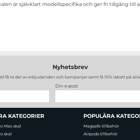
n är självklart modellspecifika och ger fri tillgång till
Nyhetsbrev
att få ta del av erbjudanden och kampanjer samt få 10% rabatt på all
Din e-post
RA KATEGORIER
POPULÄRA KATEGO
ro Max skal
Magsafe tillbehör
o skal
Airpods tillbehör