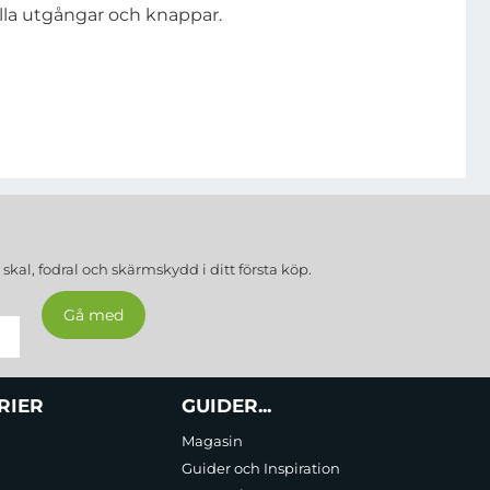
 alla utgångar och knappar.
a
skal, fodral och skärmskydd
i ditt första köp.
RIER
GUIDER...
Magasin
Guider och Inspiration