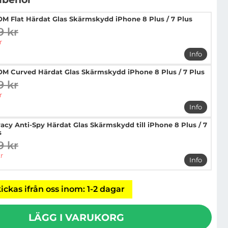
M Flat Härdat Glas Skärmskydd iPhone 8 Plus / 7 Plus
9 kr
digare pris
pris
r
Info
mer info 
M Curved Härdat Glas Skärmskydd iPhone 8 Plus / 7 Plus
9 kr
digare pris
pris
r
Info
mer info 
vacy Anti-Spy Härdat Glas Skärmskydd till iPhone 8 Plus / 7
s
9 kr
digare pris
pris
r
Info
mer info 
ickas ifrån oss inom: 1-2 dagar
LÄGG I VARUKORG