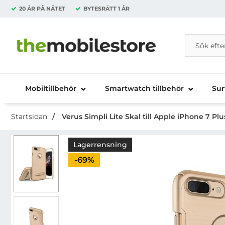
20 ÅR PÅ NÄTET
BYTESRÄTT
1 ÅR
Sök
Sök på Da
Startsidan för Danira Telecom AB
Mobiltillbehör
Smartwatch tillbehör
Sur
Startsidan
Verus Simpli Lite Skal till Apple iPhone 7 Plu
Lagerrensning
Priset är nedsatt med
-69%