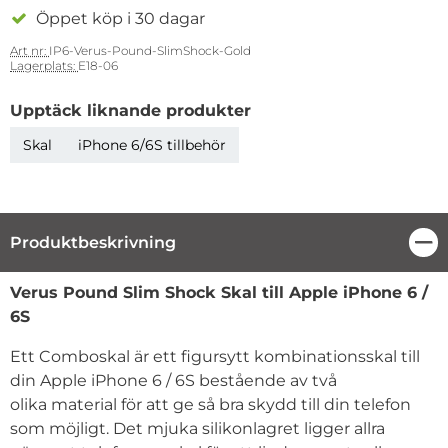
Öppet köp i 30 dagar
Art nr:
IP6-Verus-Pound-SlimShock-Gold
Lagerplats:
E18-06
Upptäck liknande produkter
Skal
iPhone 6/6S tillbehör
Produktbeskrivning
Stä
Produktbeskrivning
Verus Pound Slim Shock Skal till Apple iPhone 6 /
6S
Ett Comboskal är ett figursytt kombinationsskal till
din Apple iPhone 6 / 6S bestående av två
olika material för att ge så bra skydd till din telefon
som möjligt. Det mjuka silikonlagret ligger allra