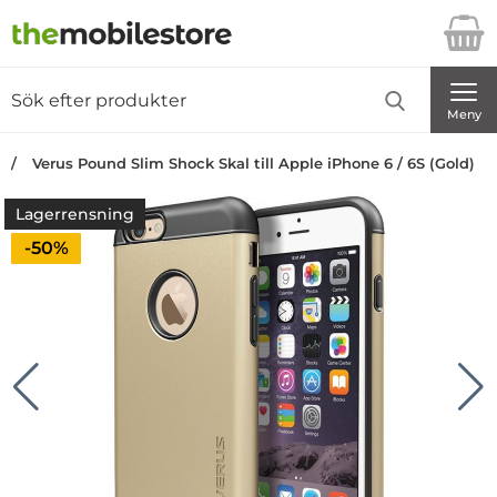
Startsidan för Danira Telecom AB
Sök
Sök på Danira Telecom AB
Genomför
Meny
Verus Pound Slim Shock Skal till Apple iPhone 6 / 6S (Gold)
Lagerrensning
Priset är nedsatt med
-50%