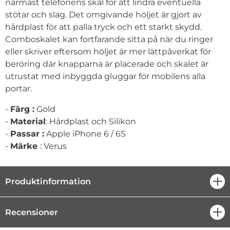
närmast telefonens skal för att lindra eventuella
stötar och slag. Det omgivande höljet är gjort av
hårdplast för att palla tryck och ett starkt skydd.
Comboskalet kan fortfarande sitta på när du ringer
eller skriver eftersom höljet är mer lättpåverkat för
beröring där knapparna är placerade och skalet är
utrustat med inbyggda gluggar för mobilens alla
portar.
-
Färg :
Gold
-
Material
: Hårdplast och Silikon
-
Passar :
Apple iPhone 6 / 6S
-
Märke
: Verus
Produktinformation
öpp
Recensioner
öpp