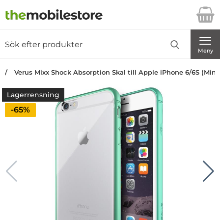
Startsidan för Danira Telecom AB
Sök
Sök på Danira Telecom AB
Genomför
Meny
Verus Mixx Shock Absorption Skal till Apple iPhone 6/6S (Mint
Lagerrensning
Priset är nedsatt med
-65%