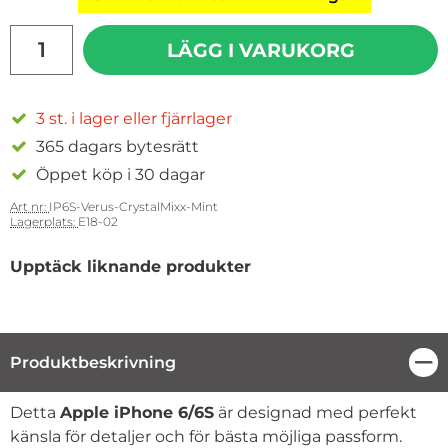
antal
LÄGG I VARUKORG
3 st. i lager eller fjärrlager
365 dagars bytesrätt
Öppet köp i 30 dagar
Art nr:
IP6S-Verus-CrystalMixx-Mint
Lagerplats:
E18-02
Upptäck liknande produkter
Produktbeskrivning
Stä
Produktbeskrivning
Detta
Apple iPhone 6/6S
är designad med perfekt
känsla för detaljer och för bästa möjliga passform.