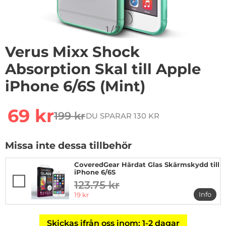
1
/
7
Verus Mixx Shock
Absorption Skal till Apple
iPhone 6/6S (Mint)
Handla denna produkt Verus Mixx Shock Absorption Skal
rea pris
69 kr
199 kr
DU SPARAR 130 KR
tidigare pris
Missa inte dessa tillbehör
CoveredGear Härdat Glas Skärmskydd till
iPhone 6/6S
123.75 kr
tidigare pris
rea pris
Info
19 kr
mer in
Skickas ifrån oss inom: 1-2 dagar