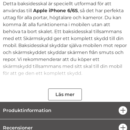
Detta baksidesskal är speciellt utformad för att
användas till
Apple iPhone 6/6S
, så det har perfekta
uttag för alla portar, högtalare och kameror. Du kan
komma åt alla funktionerna i mobilen utan att
behöva ta bort skalet. Ett baksidesskal tillsammans
med ett Skärmskydd ger ett komplett skydd till din
mobil. Baksidesskal skyddar själva mobilen mot repor
och skärmskyddet skyddar skärmen från smuts och
repor. Vi rekommenderar att du köper ett
skärmskydd tillsammans med sitt skal till din mobil
för att ge den ett komplett skydd.
Fingeravtrycksfri yta.
Konstruerad exakt för
Apple iPhone 6/6S
,
Läs mer
alltså bästa möjliga passform
Håller telefonen säker, ren och repfri.
Ger en halkfri beläggning
Produktinformation
öpp
åtkomst till alla telefonens funktioner utan att
behöva ta bort den.
Recensioner
öpp