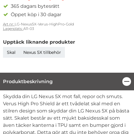
365 dagars bytesrätt
Öppet köp i 30 dagar
Art nr:
LG-Nexus5X-Verus-HighPro-Gold
Lagerplats:
A11-03
Upptäck liknande produkter
Skal
Nexus 5X tillbehör
Produktbeskrivning
Stä
Produktbeskrivning
Skydda din LG Nexus 5X mot fall, repor och smuts.
Verus High Pro Shield är ett tvådelat skal med en
stilren design som skyddar din LG Nexus 5X på bästa
sätt. Skalet består av ett mjukt baksidesskal som
även täcker kanterna i TPU samt en bumper gjord i
polykarbonat. Detta gör att du inte behöver oroa dig