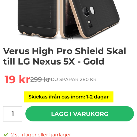
1
/
6
Verus High Pro Shield Skal
till LG Nexus 5X - Gold
Handla denna produkt Verus High Pro Shield Skal till L
rea pris
19 kr
299 kr
DU SPARAR 280 KR
tidigare pris
Skickas ifrån oss inom: 1-2 dagar
antal
LÄGG I VARUKORG
2 st. i lager eller fjärrlager