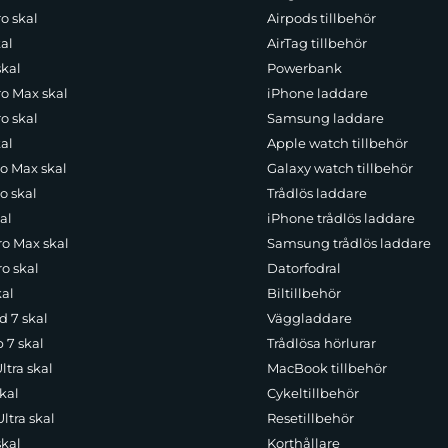
o skal
Airpods tillbehör
al
AirTag tillbehör
skal
Powerbank
ro Max skal
iPhone laddare
o skal
Samsung laddare
al
Apple watch tillbehör
ro Max skal
Galaxy watch tillbehör
o skal
Trådlös laddare
al
iPhone trådlös laddare
ro Max skal
Samsung trådlös laddare
o skal
Datorfodral
kal
Biltillbehör
d 7 skal
Väggladdare
p 7 skal
Trådlösa hörlurar
ltra skal
MacBook tillbehör
kal
Cykeltillbehör
ltra skal
Resetillbehör
skal
Korthållare