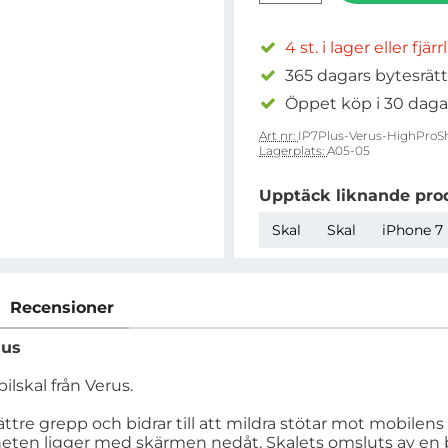
4 st. i lager eller fjär
365 dagars bytesrätt
Öppet köp i 30 daga
Art nr:
IP7Plus-Verus-HighProShi
Lagerplats:
A05-05
Upptäck liknande pro
Skal
Skal
iPhone 7 
Recensioner
lus
lskal från Verus.
ttre grepp och bidrar till att mildra stötar mot mobilen
nheten ligger med skärmen nedåt. Skalets omsluts av en