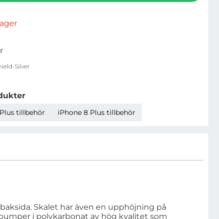
rlager
r
eld-Silver
dukter
Plus tillbehör
iPhone 8 Plus tillbehör
s baksida. Skalet har även en upphöjning på
 bumper i polykarbonat av hög kvalitet som