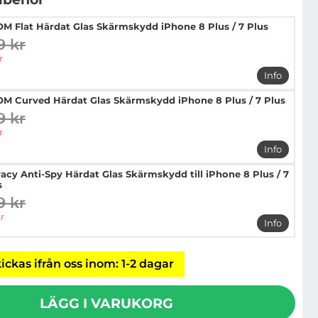
M Flat Härdat Glas Skärmskydd iPhone 8 Plus / 7 Plus
9 kr
digare pris
pris
r
Info
mer info 
M Curved Härdat Glas Skärmskydd iPhone 8 Plus / 7 Plus
9 kr
digare pris
pris
r
Info
mer info 
vacy Anti-Spy Härdat Glas Skärmskydd till iPhone 8 Plus / 7
s
9 kr
digare pris
pris
r
Info
mer info 
ickas ifrån oss inom: 1-2 dagar
LÄGG I VARUKORG