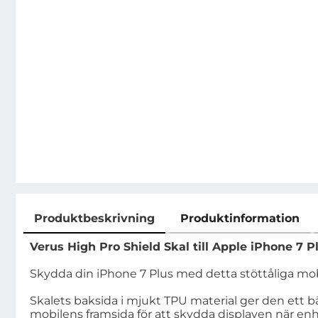
Produktbeskrivning
Produktinformation
Produktbeskrivning
Verus High Pro Shield Skal till Apple iPhone 7 P
Skydda din iPhone 7 Plus med detta stöttåliga mobi
Skalets baksida i mjukt TPU material ger den ett bä
mobilens framsida för att skydda displayen när e