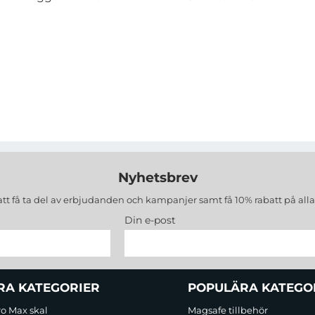
Nyhetsbrev
att få ta del av erbjudanden och kampanjer samt få 10% rabatt på all
Din e-post
RA KATEGORIER
POPULÄRA KATEGO
ro Max skal
Magsafe tillbehör