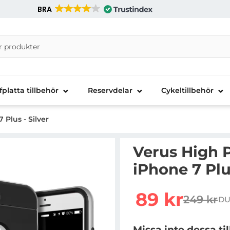
BRA
nira Telecom AB
fplatta tillbehör
Reservdelar
Cykeltillbehör
 Plus - Silver
Verus High P
iPhone 7 Plus
Handla denna produkt Ver
rea pris
89 kr
249 kr
DU
tidigare 
Missa inte dessa ti