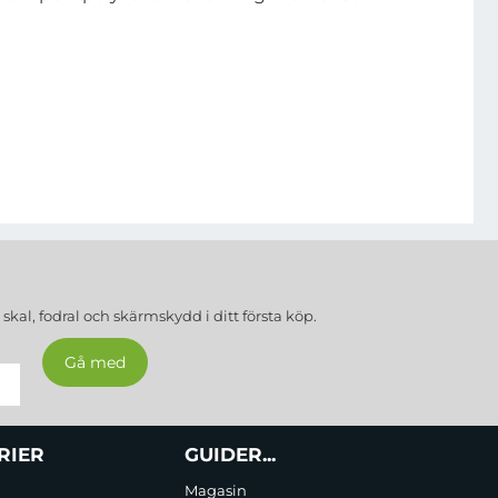
a
skal, fodral och skärmskydd
i ditt första köp.
RIER
GUIDER...
Magasin