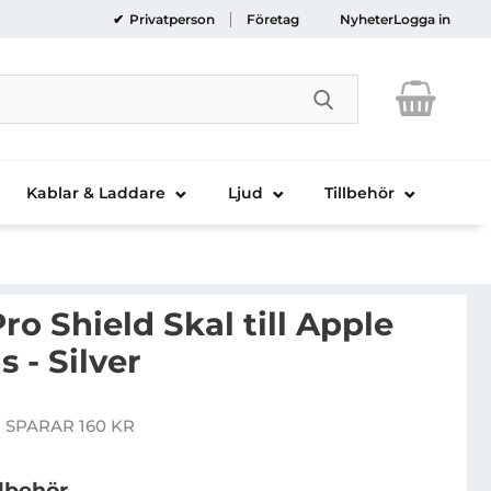
Privatperson
Företag
Nyheter
Logga in
Genomför sökni
Kablar & Laddare
Ljud
Tillbehör
ro Shield Skal till Apple
 - Silver
us High Pro Shield Skal till Apple iPhone 7 Plus - Silve
 SPARAR 160 KR
pris
llbehör