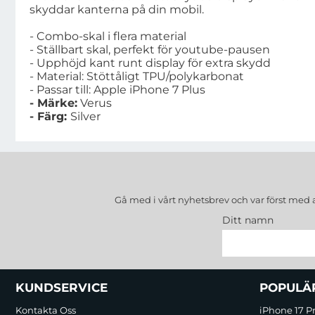
skyddar kanterna på din mobil.
- Combo-skal i flera material
- Ställbart skal, perfekt för youtube-pausen
- Upphöjd kant runt display för extra skydd
- Material: Stöttåligt TPU/polykarbonat
- Passar till: Apple iPhone 7 Plus
- Märke:
Verus
- Färg:
Silver
Gå med i vårt nyhetsbrev och var först med 
Ditt namn
Sidfot Blandad info och länkar
KUNDSERVICE
POPULÄ
Kontakta Oss
iPhone 17 P