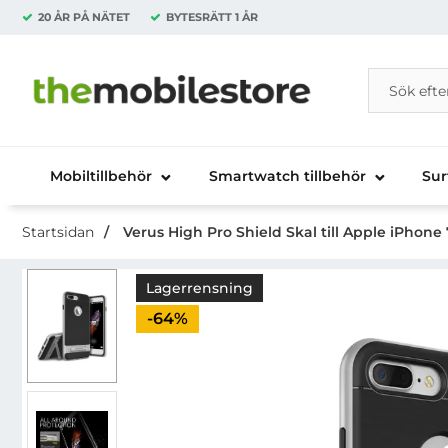
20 ÅR PÅ NÄTET
BYTESRÄTT
1 ÅR
Sök
Sök på Da
Startsidan för Danira Telecom AB
Mobiltillbehör
Smartwatch tillbehör
Sur
Startsidan
Verus High Pro Shield Skal till Apple iPhone 7
Lagerrensning
Priset är nedsatt med
-64%