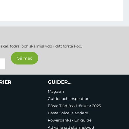
a
skal, fodral och skärmskydd
i ditt första köp.
RIER
GUIDER...
Magasin
Guider och Inspiration
Bästa Trådlösa Hörlurar 2025
Bästa Solcellsladdare
Powerbanks - En guide
Att välja rätt skärmskydd