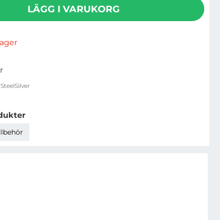
LÄGG I VARUKORG
rlager
r
SteelSilver
dukter
llbehör