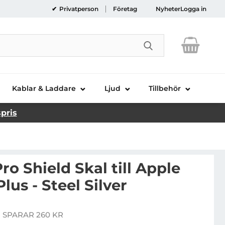
Privatperson
Företag
Nyheter
Logga in
Genomför sökni
Kablar & Laddare
Ljud
Tillbehör
spris
ro Shield Skal till Apple
lus - Steel Silver
us High Pro Shield Skal till Apple iPhone 6(S) Plus - Ste
 SPARAR 260 KR
pris