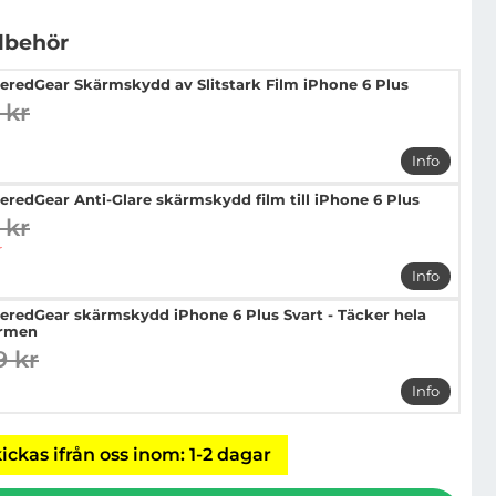
llbehör
eredGear Skärmskydd av Slitstark Film iPhone 6 Plus
 kr
digare pris
pris
Info
mer info 
eredGear Anti-Glare skärmskydd film till iPhone 6 Plus
 kr
digare pris
pris
r
Info
mer info 
eredGear skärmskydd iPhone 6 Plus Svart - Täcker hela
rmen
9 kr
digare pris
pris
Info
mer info 
ickas ifrån oss inom: 1-2 dagar