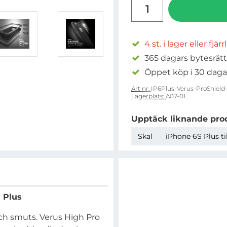
antal
4 st. i lager eller fjär
365 dagars bytesrätt
Öppet köp i 30 daga
Art nr:
IP6Plus-Verus-ProShield-
Lagerplats:
A07-01
Upptäck liknande pro
Skal
iPhone 6S Plus ti
) Plus
och smuts. Verus High Pro