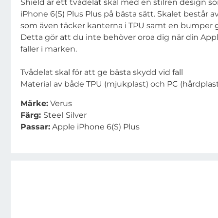
Shield är ett tvådelat skal med en stilren design 
iPhone 6(S) Plus Plus på bästa sätt. Skalet består 
som även täcker kanterna i TPU samt en bumper gj
Detta gör att du inte behöver oroa dig när din Appl
faller i marken.
Tvådelat skal för att ge bästa skydd vid fall
Material av både TPU (mjukplast) och PC (hårdplast
Märke:
Verus
Färg:
Steel
Silver
Passar:
Apple iPhone 6(S) Plus