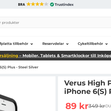
BRA
nira Telecom AB
fplatta tillbehör
Reservdelar
Cykeltillbehör
rsäljning
– Mobiler, Tablets & Smartklockor till Inköp
(S) Plus - Steel Silver
Verus High P
iPhone 6(S) P
Handla denna produkt Ver
rea pris
89 kr
349 kr
DU
tidigare 