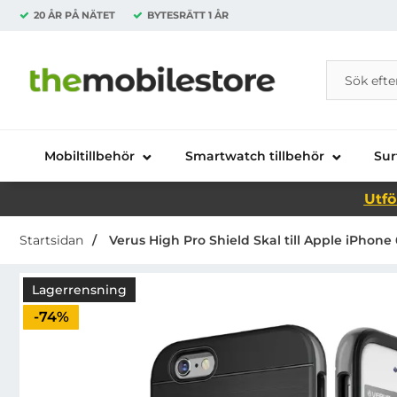
20 ÅR PÅ NÄTET
BYTESRÄTT
1 ÅR
Sök
Sök på Da
Startsidan för Danira Telecom AB
Mobiltillbehör
Smartwatch tillbehör
Sur
Utfö
Startsidan
Verus High Pro Shield Skal till Apple iPhone 6
Lagerrensning
Priset är nedsatt med
-74%