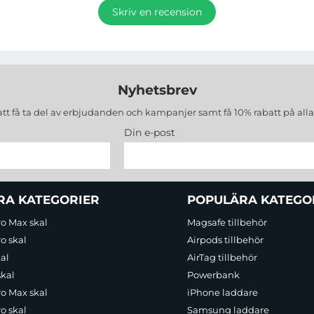
Skriv en recension
Nyhetsbrev
att få ta del av erbjudanden och kampanjer samt få 10% rabatt på all
Din e-post
RA KATEGORIER
POPULÄRA KATEGO
ro Max skal
Magsafe tillbehör
o skal
Airpods tillbehör
al
AirTag tillbehör
skal
Powerbank
ro Max skal
iPhone laddare
o skal
Samsung laddare