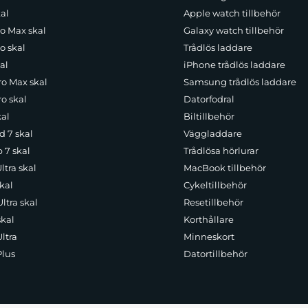
al
Apple watch tillbehör
ro Max skal
Galaxy watch tillbehör
o skal
Trådlös laddare
al
iPhone trådlös laddare
ro Max skal
Samsung trådlös laddare
o skal
Datorfodral
kal
Biltillbehör
d 7 skal
Väggladdare
p 7 skal
Trådlösa hörlurar
ltra skal
MacBook tillbehör
kal
Cykeltillbehör
ltra skal
Resetillbehör
skal
Korthållare
ltra
Minneskort
Plus
Datortillbehör