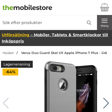
Startsidan för Danira Telecom AB
Sök
Sök på Danira Telecom AB
Genomför
Meny
Utförsäljning
– Mobiler, Tablets & Smartklockor till
Inköpspris
tartsidan
Verus Duo Guard Skal till Apple iPhone 7 Plus - Grå
Lagerrensning
Priset är nedsatt med
-64%