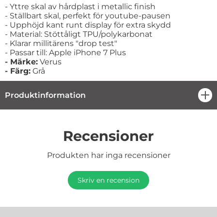
- Yttre skal av hårdplast i metallic finish
- Ställbart skal, perfekt för youtube-pausen
- Upphöjd kant runt display för extra skydd
- Material: Stöttåligt TPU/polykarbonat
- Klarar millitärens "drop test"
- Passar till: Apple iPhone 7 Plus
- Märke:
Verus
- Färg:
Grå
Produktinformation
öpp
Recensioner
Produkten har inga recensioner
Skriv en recension