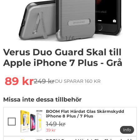
1
/
6
Verus Duo Guard Skal till
Apple iPhone 7 Plus - Grå
Handla denna produkt Verus Duo Guard Skal till Apple 
rea pris
89 kr
249 kr
DU SPARAR 160 KR
tidigare pris
Missa inte dessa tillbehör
BOOM Flat Härdat Glas Skärmskydd
iPhone 8 Plus / 7 Plus
149 kr
tidigare pris
rea pris
Info
39 kr
mer in