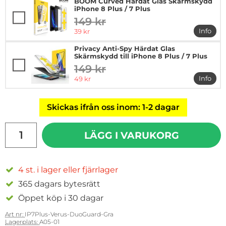
BOOM Curved Härdat Glas Skärmskydd
iPhone 8 Plus / 7 Plus
149 kr
tidigare pris
rea pris
Info
39 kr
mer in
Privacy Anti-Spy Härdat Glas
Skärmskydd till iPhone 8 Plus / 7 Plus
149 kr
tidigare pris
rea pris
Info
49 kr
mer in
Skickas ifrån oss inom: 1-2 dagar
antal
LÄGG I VARUKORG
4 st. i lager eller fjärrlager
365 dagars bytesrätt
Öppet köp i 30 dagar
Art nr:
IP7Plus-Verus-DuoGuard-Gra
Lagerplats:
A05-01