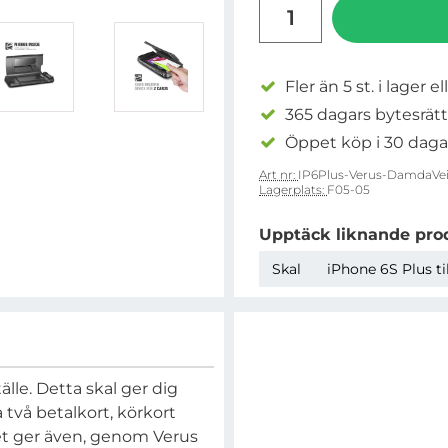
antal
Fler än 5 st. i lager el
365 dagars bytesrätt
Öppet köp i 30 daga
Art nr:
IP6Plus-Verus-DamdaVei
Lagerplats:
F05-05
Upptäck liknande pro
Skal
iPhone 6S Plus ti
tälle. Detta skal ger dig
 två betalkort, körkort
det ger även, genom Verus