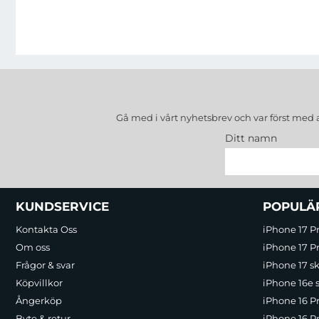
Gå med i vårt nyhetsbrev och var först med 
Ditt namn
Sidfot Blandad info och länkar
KUNDSERVICE
POPULÄ
Kontakta Oss
iPhone 17 P
Om oss
iPhone 17 Pr
Frågor & svar
iPhone 17 sk
Köpvillkor
iPhone 16e 
Ångerköp
iPhone 16 P
Byte & retur
iPhone 16 Pr