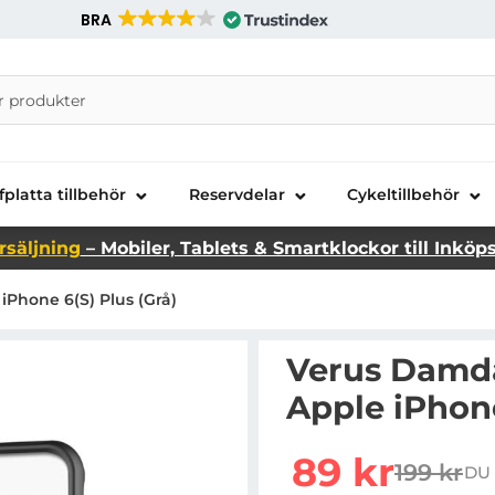
BRA
nira Telecom AB
fplatta tillbehör
Reservdelar
Cykeltillbehör
rsäljning
– Mobiler, Tablets & Smartklockor till Inköp
iPhone 6(S) Plus (Grå)
Verus Damda 
Apple iPhone
Handla denna produkt Ve
rea pris
89 kr
199 kr
DU 
tidigare 