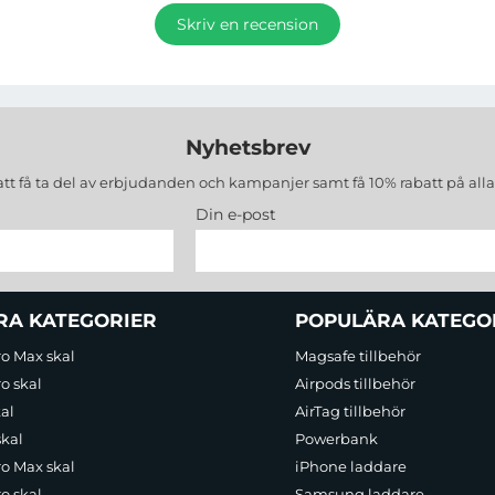
Skriv en recension
Nyhetsbrev
att få ta del av erbjudanden och kampanjer samt få 10% rabatt på all
Din e-post
RA KATEGORIER
POPULÄRA KATEGO
ro Max skal
Magsafe tillbehör
o skal
Airpods tillbehör
al
AirTag tillbehör
skal
Powerbank
ro Max skal
iPhone laddare
o skal
Samsung laddare