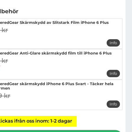
llbehör
eredGear Skärmskydd av Slitstark Film iPhone 6 Plus
 kr
digare pris
pris
Info
mer info 
eredGear Anti-Glare skärmskydd film till iPhone 6 Plus
 kr
digare pris
pris
r
Info
mer info 
eredGear skärmskydd iPhone 6 Plus Svart - Täcker hela
rmen
9 kr
digare pris
pris
Info
mer info 
ickas ifrån oss inom: 1-2 dagar