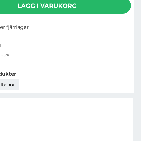
LÄGG I VARUKORG
ler fjärrlager
r
l-Gra
dukter
llbehör