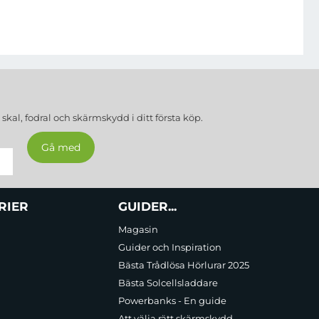
a
skal, fodral och skärmskydd
i ditt första köp.
RIER
GUIDER...
Magasin
Guider och Inspiration
Bästa Trådlösa Hörlurar 2025
Bästa Solcellsladdare
Powerbanks - En guide
Att välja rätt skärmskydd