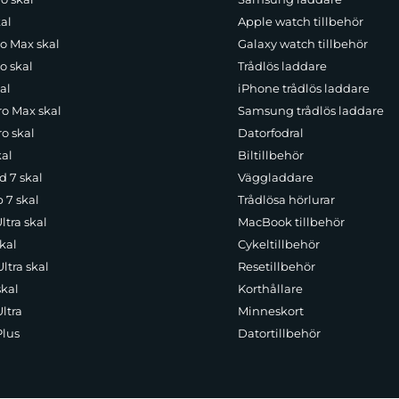
al
Apple watch tillbehör
ro Max skal
Galaxy watch tillbehör
o skal
Trådlös laddare
al
iPhone trådlös laddare
ro Max skal
Samsung trådlös laddare
o skal
Datorfodral
kal
Biltillbehör
d 7 skal
Väggladdare
p 7 skal
Trådlösa hörlurar
ltra skal
MacBook tillbehör
kal
Cykeltillbehör
ltra skal
Resetillbehör
skal
Korthållare
ltra
Minneskort
Plus
Datortillbehör