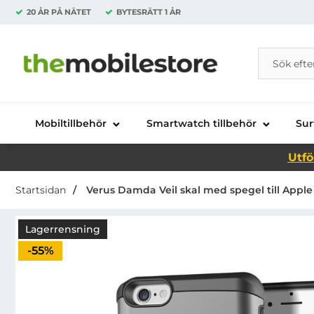
20 ÅR PÅ NÄTET
BYTESRÄTT
1 ÅR
Sök
Sök på Da
Startsidan för Danira Telecom AB
Mobiltillbehör
Smartwatch tillbehör
Sur
Utfö
Startsidan
Verus Damda Veil skal med spegel till Apple 
Lagerrensning
Priset är nedsatt med
-55%