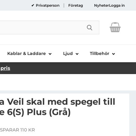
Privatperson
Företag
Nyheter
Logga in
Genomför sökni
Kablar & Laddare
Ljud
Tillbehör
spris
Veil skal med spegel till
 6(S) Plus (Grå)
rus Damda Veil skal med spegel till Apple iPhone 6(S) P
SPARAR 110 KR
pris