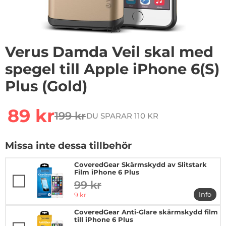
1
/
8
Verus Damda Veil skal med
spegel till Apple iPhone 6(S)
Plus (Gold)
Handla denna produkt Verus Damda Veil skal med spegel
rea pris
89 kr
199 kr
DU SPARAR 110 KR
tidigare pris
Missa inte dessa tillbehör
CoveredGear Skärmskydd av Slitstark
Film iPhone 6 Plus
99 kr
tidigare pris
rea pris
Info
9 kr
mer in
CoveredGear Anti-Glare skärmskydd film
till iPhone 6 Plus