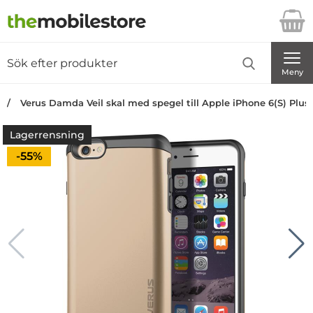
Startsidan för Danira Telecom AB
Sök
Sök på Danira Telecom AB
Genomför
Meny
Verus Damda Veil skal med spegel till Apple iPhone 6(S) Plus 
Lagerrensning
Priset är nedsatt med
-55%