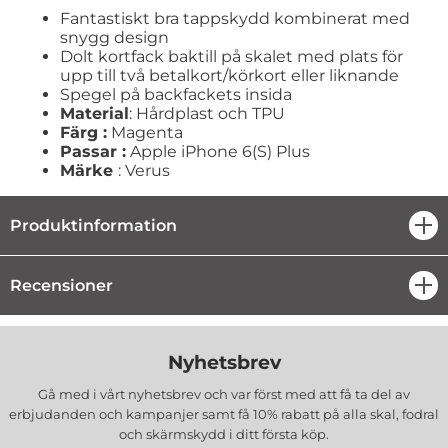
Fantastiskt bra tappskydd kombinerat med
snygg design
Dolt kortfack baktill på skalet med plats för
upp till två betalkort/körkort eller liknande
Spegel på backfackets insida
Material
: Hårdplast och TPU
Färg :
Magenta
Passar :
Apple iPhone 6(S) Plus
Märke
: Verus
Produktinformation
öpp
Recensioner
öpp
Nyhetsbrev
Gå med i vårt nyhetsbrev och var först med att få ta del av
erbjudanden och kampanjer samt få 10% rabatt på alla
skal, fodral
och skärmskydd
i ditt första köp.