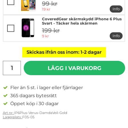
99 kr
tidigare pris
rea pris
Info
19 kr
mer in
CoveredGear skärmskydd iPhone 6 Plus
Svart - Täcker hela skärmen
199 kr
tidigare pris
rea pris
Info
9 kr
mer in
Skickas ifrån oss inom: 1-2 dagar
antal
LÄGG I VARUKORG
Fler än 5 st. i lager eller fjärrlager
365 dagars bytesrätt
Öppet köp i 30 dagar
Art nr:
IP6Plus-Verus-DamdaVeil-Gold
Lagerplats:
F05-05