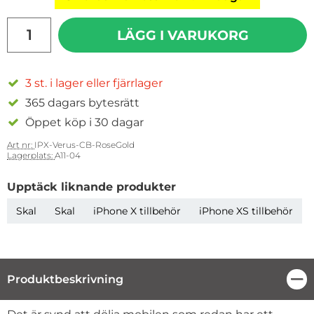
antal
LÄGG I VARUKORG
3 st. i lager eller fjärrlager
365 dagars bytesrätt
Öppet köp i 30 dagar
Art nr:
IPX-Verus-CB-RoseGold
Lagerplats:
A11-04
Upptäck liknande produkter
Skal
Skal
iPhone X tillbehör
iPhone XS tillbehör
Produktbeskrivning
Stä
Produktbeskrivning