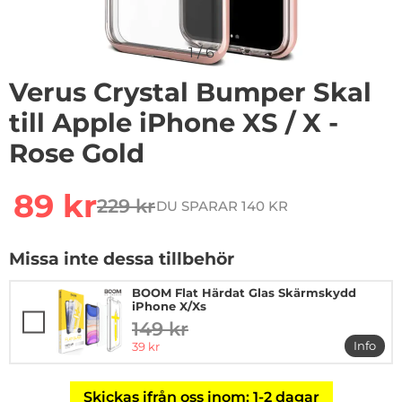
1
/
6
Verus Crystal Bumper Skal
till Apple iPhone XS / X -
Rose Gold
Handla denna produkt Verus Crystal Bumper Skal till A
rea pris
89 kr
229 kr
DU SPARAR 140 KR
tidigare pris
Missa inte dessa tillbehör
BOOM Flat Härdat Glas Skärmskydd
iPhone X/Xs
149 kr
tidigare pris
rea pris
Info
39 kr
mer i
Skickas ifrån oss inom: 1-2 dagar