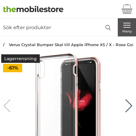
Startsidan för Danira Telecom AB
Sök
Sök på Danira Telecom AB
Genomför
Meny
Verus Crystal Bumper Skal till Apple iPhone XS / X - Rose Gol
Lagerrensning
Priset är nedsatt med
-61%