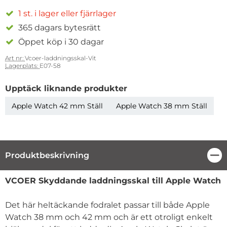
1 st. i lager eller fjärrlager
365 dagars bytesrätt
Öppet köp i 30 dagar
Art nr:
Vcoer-laddningsskal-Vit
Lagerplats:
E07-58
Upptäck liknande produkter
Apple Watch 42 mm Ställ
Apple Watch 38 mm Ställ
Produktbeskrivning
Stä
Produktbeskrivning
VCOER Skyddande laddningsskal till Apple Watch
Det här heltäckande fodralet passar till både Apple
Watch 38 mm och 42 mm och är ett otroligt enkelt