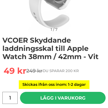
1
/
7
VCOER Skyddande
laddningsskal till Apple
Watch 38mm / 42mm - Vit
Handla denna produkt VCOER Skyddande laddningsska
rea pris
49 kr
249 kr
DU SPARAR 200 KR
tidigare pris
Skickas ifrån oss inom: 1-2 dagar
antal
LÄGG I VARUKORG