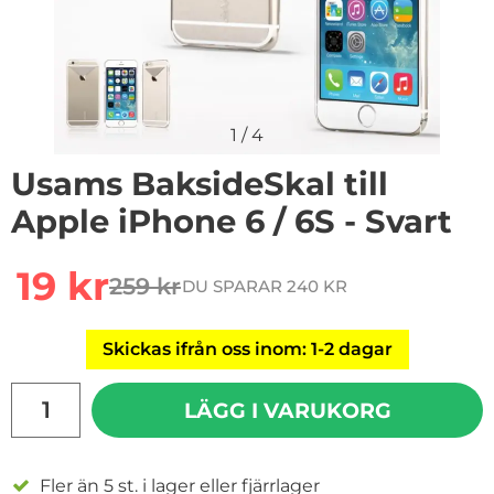
1
/
4
Usams BaksideSkal till
Apple iPhone 6 / 6S - Svart
rea pris
19 kr
259 kr
DU SPARAR 240 KR
tidigare pris
Skickas ifrån oss inom: 1-2 dagar
antal
LÄGG I VARUKORG
Fler än 5 st. i lager eller fjärrlager