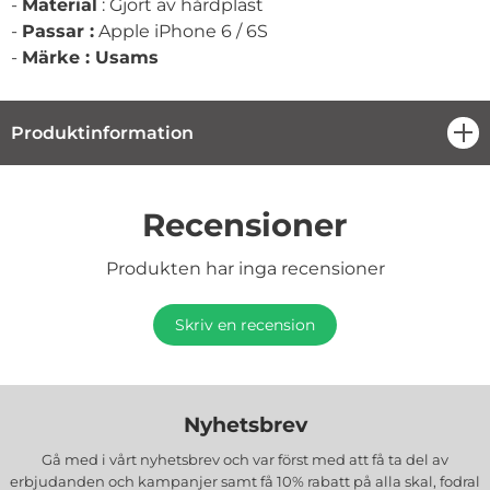
-
Material
: Gjort av hårdplast
-
Passar :
Apple iPhone 6 / 6S
-
Märke : Usams
Produktinformation
öpp
Recensioner
Produkten har inga recensioner
Skriv en recension
Nyhetsbrev
Gå med i vårt nyhetsbrev och var först med att få ta del av
erbjudanden och kampanjer samt få 10% rabatt på alla
skal, fodral