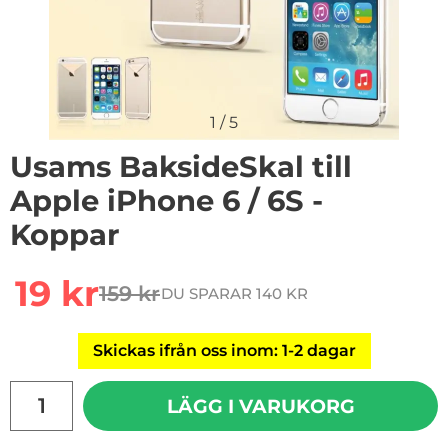
1
/
5
Usams BaksideSkal till
Apple iPhone 6 / 6S -
Koppar
rea pris
19 kr
159 kr
DU SPARAR 140 KR
tidigare pris
Skickas ifrån oss inom: 1-2 dagar
antal
LÄGG I VARUKORG