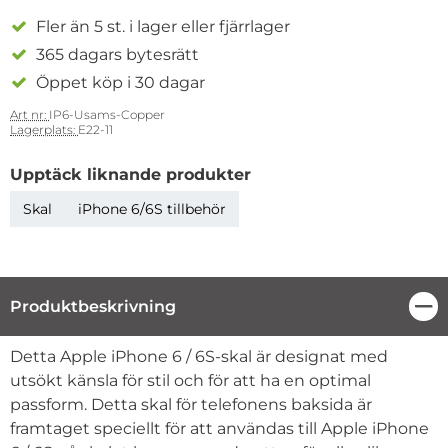
Fler än 5 st. i lager eller fjärrlager
365 dagars bytesrätt
Öppet köp i 30 dagar
Art nr:
IP6-Usams-Copper
Lagerplats:
E22-11
Upptäck liknande produkter
Skal
iPhone 6/6S tillbehör
Produktbeskrivning
Stä
Produktbeskrivning
Detta Apple iPhone 6 / 6S-skal är designat med
utsökt känsla för stil och för att ha en optimal
passform. Detta skal för telefonens baksida är
framtaget speciellt för att användas till Apple iPhone