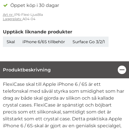
Öppet köp i 30 dagar
Art nr:
IP6-Flexi-LjusBla
Lagerplats:
A04-04
Upptäck liknande produkter
Skal
iPhone 6/6S tillbehör
Surface Go 3/2/1
Produktbeskrivning
Stä
Produktbeskrivning
FlexiCase skal till Apple iPhone 6 / 6S är ett
telefonskal med såväl styrka som smidighet som har
drag av både skal gjorda av silikon och så kallade
crystal cases. FlexiCase är spänstigt och böjbart
precis som ett silikonskal, samtidigt som det är
slitstarkt som ett crystal case. Detta praktiska Apple
iPhone 6 / 6S-skal är gjort av en genialisk specialgel,