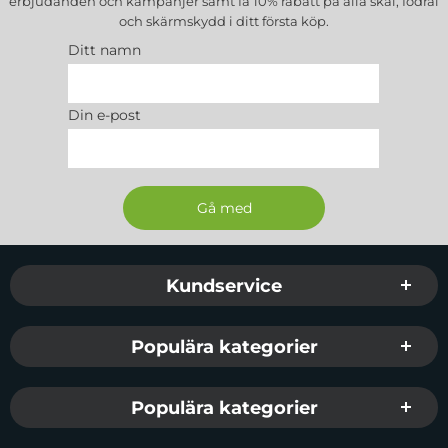
erbjudanden och kampanjer samt få 10% rabatt på alla
skal, fodral
- Färg :
LjusBlå
och skärmskydd
i ditt första köp.
- Material :
Gjort av TPU
Ditt namn
- Passar
: Apple iPhone 6 / 6S
Din e-post
Sidfot Blandad info och länkar
Kundservice
Populära kategorier
Populära kategorier