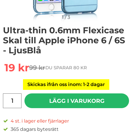
1
/
3
Ultra-thin 0.6mm Flexicase
Skal till Apple iPhone 6 / 6S
- LjusBlå
Handla denna produkt Ultra-thin 0.6mm Flexicase Skal ti
rea pris
19 kr
99 kr
DU SPARAR 80 KR
tidigare pris
Skickas ifrån oss inom: 1-2 dagar
antal
LÄGG I VARUKORG
4 st. i lager eller fjärrlager
365 dagars bytesrätt