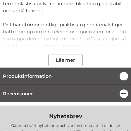
termoplastisk polyuretan, som blir i hög grad stabil
och ändå flexibel.
Det här utomordentligt praktiska gelmaterialet ger
bättre grepp om din telefon och gör risken för att du
ska tappa den betydligt mindre. FlexiCase är gjort så
att du enkelt ska kunna komma åt alla knappar på
mobilen.
Läs mer
Ett skal för din mobil tillsammans med ett speciellt
skydd för den ömtåliga telefonskärmen ger ett
Produktinformation
öpp
komplett skydd till din mobil. FlexiCase omsluter och
ger skydd åt själva telefonen samtidigt som
Recensioner
öpp
skärmskyddet ger skydd åt skärmen från skador,
stötar och repor. Det bästa för din telefon är att du
passar på att köpa ett skydd för skärmen
Nyhetsbrev
tillsammans med ditt nya FlexiCase till din telefon så
att den får ett heltäckande skydd på en gång.
Gå med i vårt nyhetsbrev och var först med att få ta del av