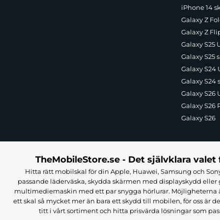
iPhone 14 s
Galaxy Z Fol
Galaxy Z Fli
Galaxy S25 U
Galaxy S25 s
Galaxy S24 U
Galaxy S24 
Galaxy S26 U
Galaxy S26 
Galaxy S26
TheMobileStore.se - Det självklara valet 
Hitta rätt mobilskal för din Apple, Huawei, Samsung och Sony
passande läderväska, skydda skärmen med displayskydd eller g
multimediemaskin med ett par snygga hörlurar. Möjligheterna är i
ett skal så mycket mer än bara ett skydd till mobilen, för oss är d
titt i vårt sortiment och hitta prisvärda lösningar som pas