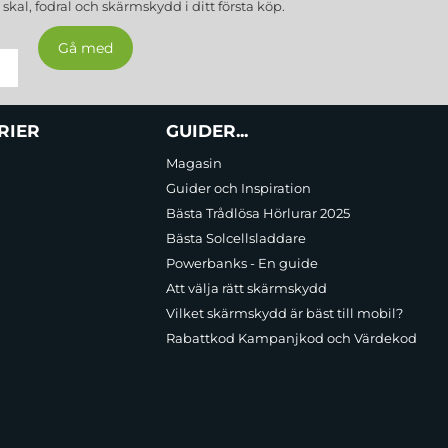
a
skal, fodral och skärmskydd
i ditt första köp.
RIER
GUIDER...
Magasin
Guider och Inspiration
Bästa Trådlösa Hörlurar 2025
Bästa Solcellsladdare
Powerbanks - En guide
Att välja rätt skärmskydd
Vilket skärmskydd är bäst till mobil?
Rabattkod Kampanjkod och Värdekod