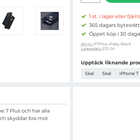
1 st. i lager eller fjärr
365 dagars bytesrätt
Öppet köp i 30 daga
Art nr:
IP7Plus-iPaky-Black
Lagerplats:
E13-04
Upptäck liknande pro
Skal
Skal
iPhone 7 
ne 7 Plus och har alla
och skyddar bra mot