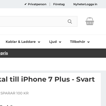
Privatperson
Företag
Nyheter
Logga in
Genomför sökni
Kablar & Laddare
Ljud
Tillbehör
spris
l till iPhone 7 Plus - Svart
U iPaky skal till iPhone 7 Plus - Svart
 SPARAR 100 KR
pris