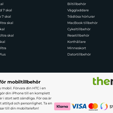
kal
Biltillbehör
d 7 skal
Väggladdare
p 7 skal
Trådlösa hörlurar
ltra skal
MacBook tillbehör
kal
Cykeltillbehör
ltra skal
Resetillbehör
skal
Korthållare
ltra
Minneskort
Plus
Datortillbehör
för mobiltillbehör
 mobil. Förvara din HTC i en
ör din iPhone till en komplett
 stort sett oändliga. För oss är
et attityd och personlighet. Ta en
sar till din mobiltelefon!