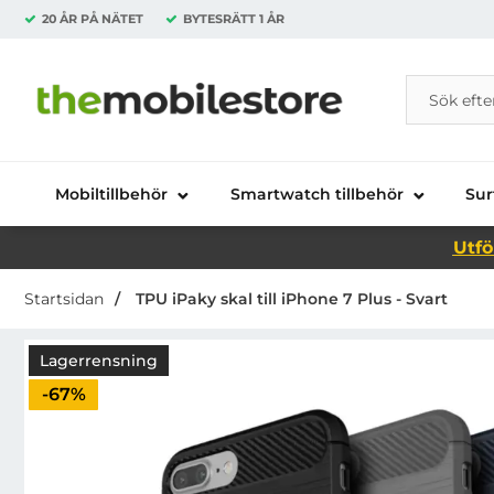
20 ÅR PÅ NÄTET
BYTESRÄTT
1 ÅR
Sök
Sök på Da
Startsidan för Danira Telecom AB
Mobiltillbehör
Smartwatch tillbehör
Sur
Utfö
Startsidan
TPU iPaky skal till iPhone 7 Plus - Svart
Lagerrensning
Priset är nedsatt med
-67%