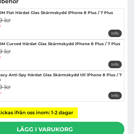
llbehör
M Flat Härdat Glas Skärmskydd iPhone 8 Plus / 7 Plus
9 kr
digare pris
pris
r
Info
mer info 
M Curved Härdat Glas Skärmskydd iPhone 8 Plus / 7 Plus
9 kr
digare pris
pris
r
Info
mer info 
vacy Anti-Spy Härdat Glas Skärmskydd till iPhone 8 Plus / 7
s
9 kr
digare pris
pris
r
Info
mer info 
ickas ifrån oss inom: 1-2 dagar
LÄGG I VARUKORG