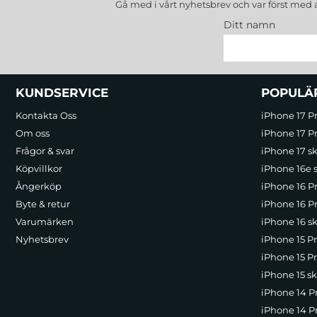
Gå med i vårt nyhetsbrev och var först med 
Ditt namn
Sidfot Blandad info och länkar
KUNDSERVICE
POPULÄ
Kontakta Oss
iPhone 17 P
Om oss
iPhone 17 Pr
Frågor & svar
iPhone 17 sk
Köpvillkor
iPhone 16e 
Ångerköp
iPhone 16 P
Byte & retur
iPhone 16 Pr
Varumärken
iPhone 16 sk
Nyhetsbrev
iPhone 15 P
iPhone 15 Pr
iPhone 15 sk
iPhone 14 P
iPhone 14 Pr