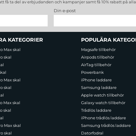
att få ta del av erbjudanden och kampanjer samt få 10% rabatt på all
Din e-post
RA KATEGORIER
POPULÄRA KATEGO
ro Max skal
Magsafe tillbehör
o skal
Airpods tillbehör
al
AirTag tillbehör
skal
Powerbank
ro Max skal
iPhone laddare
o skal
Samsung laddare
al
Apple watch tillbehör
ro Max skal
Galaxy watch tillbehör
o skal
Trådlös laddare
al
iPhone trådlös laddare
ro Max skal
Samsung trådlös laddare
o skal
Datorfodral