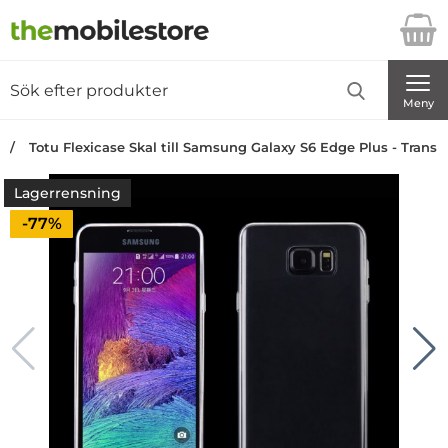
Startsidan för Danira Telecom AB
Sök
Sök på Danira Telecom AB
Genomför
Meny
Totu Flexicase Skal till Samsung Galaxy S6 Edge Plus - Transp
Lagerrensning
Priset är nedsatt med
-77%