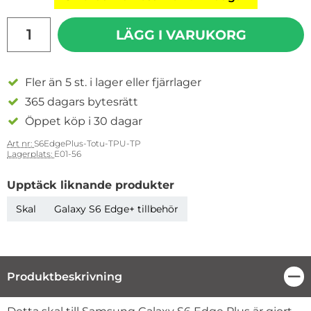
antal
LÄGG I VARUKORG
Fler än 5 st. i lager eller fjärrlager
365 dagars bytesrätt
Öppet köp i 30 dagar
Art nr:
S6EdgePlus-Totu-TPU-TP
Lagerplats:
E01-56
Upptäck liknande produkter
Skal
Galaxy S6 Edge+ tillbehör
Produktbeskrivning
Stä
Produktbeskrivning