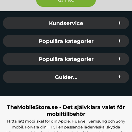
Sidfot Blandad info och länkar
Kundservice
Populära kategorier
Populära kategorier
Guider...
TheMobileStore.se - Det självklara valet för
mobiltillbehör
Hitta rätt mobilskal för din Apple, Huawei, Samsung och Sony
mobil. Förvara din HTC i en passande läderväska, skydda