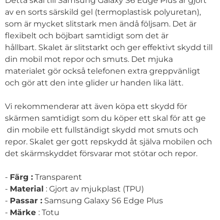
Detta skal till Samsung Galaxy S6 Edge Plus är gjort
av en sorts särskild gel (termoplastisk polyuretan),
som är mycket slitstark men ändå följsam. Det är
flexibelt och böjbart samtidigt som det är
hållbart. Skalet är slitstarkt och ger effektivt skydd till
din mobil mot repor och smuts. Det mjuka
materialet gör också telefonen extra greppvänligt
och gör att den inte glider ur handen lika lätt.
Vi rekommenderar att även köpa ett skydd för
skärmen samtidigt som du köper ett skal för att ge
din mobile ett fullständigt skydd mot smuts och
repor. Skalet ger gott repskydd åt själva mobilen och
det skärmskyddet försvarar mot stötar och repor.
-
Färg :
Transparent
-
Material
: Gjort av mjukplast (TPU)
-
Passar :
Samsung Galaxy S6 Edge Plus
-
Märke
: Totu