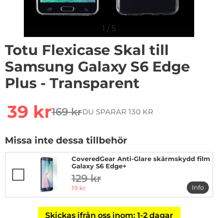
1
/
5
Totu Flexicase Skal till
Samsung Galaxy S6 Edge
Plus - Transparent
Handla denna produkt Totu Flexicase Skal till Samsung
rea pris
39 kr
169 kr
DU SPARAR 130 KR
tidigare pris
Missa inte dessa tillbehör
CoveredGear Anti-Glare skärmskydd film
Galaxy S6 Edge+
129 kr
tidigare pris
rea pris
Info
19 kr
mer in
Skickas ifrån oss inom: 1-2 dagar