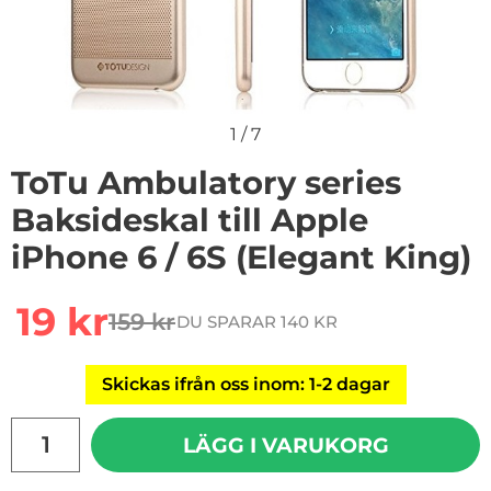
1
/
7
ToTu Ambulatory series
Baksideskal till Apple
iPhone 6 / 6S (Elegant King)
rea pris
19 kr
159 kr
DU SPARAR 140 KR
tidigare pris
Skickas ifrån oss inom: 1-2 dagar
antal
LÄGG I VARUKORG