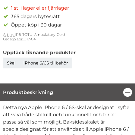
1 st. i lager eller fjärrlager
365 dagars bytesrätt
Öppet köp i 30 dagar
Art nr:
IP6-TOTU-Ambulatory-Gold
Lagerplats:
D17-04
Upptäck liknande produkter
Skal
iPhone 6/6S tillbehör
Produktbeskrivning
Stä
Produktbeskrivning
Detta nya Apple iPhone 6 / 6S-skal är designat i syfte
att vara både stilfullt och funktionellt och för att
passa så väl som möjligt. Baksidesskalet är
specialdesignat för att användas till Apple iPhone 6 /