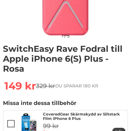
1
/
5
SwitchEasy Rave Fodral till
Apple iPhone 6(S) Plus -
Rosa
Handla denna produkt SwitchEasy Rave Fodral till Appl
rea pris
149 kr
329 kr
DU SPARAR 180 KR
tidigare pris
Missa inte dessa tillbehör
CoveredGear Skärmskydd av Slitstark
Film iPhone 6 Plus
99 kr
tidigare pris