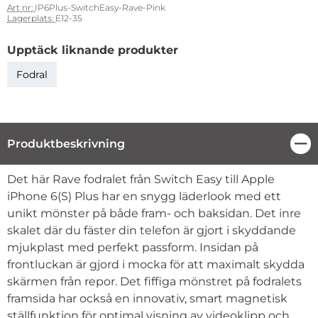
Art nr:
IP6Plus-SwitchEasy-Rave-Pink
Lagerplats:
E12-35
Upptäck liknande produkter
Fodral
Produktbeskrivning
Stä
Produktbeskrivning
Det här Rave fodralet från Switch Easy till Apple
iPhone 6(S) Plus har en snygg läderlook med ett
unikt mönster på både fram- och baksidan. Det inre
skalet där du fäster din telefon är gjort i skyddande
mjukplast med perfekt passform. Insidan på
frontluckan är gjord i mocka för att maximalt skydda
skärmen från repor. Det fiffiga mönstret på fodralets
framsida har också en innovativ, smart magnetisk
ställfunktion för optimal visning av videoklipp och