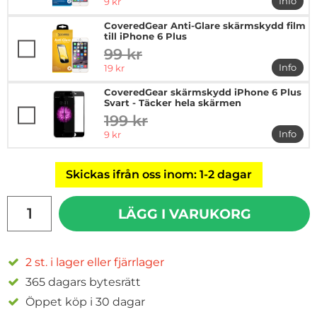
rea pris
Info
9 kr
mer in
CoveredGear Anti-Glare skärmskydd film
till iPhone 6 Plus
99 kr
tidigare pris
rea pris
Info
19 kr
mer in
CoveredGear skärmskydd iPhone 6 Plus
Svart - Täcker hela skärmen
199 kr
tidigare pris
rea pris
Info
9 kr
mer in
Skickas ifrån oss inom: 1-2 dagar
antal
LÄGG I VARUKORG
2 st. i lager eller fjärrlager
365 dagars bytesrätt
Öppet köp i 30 dagar