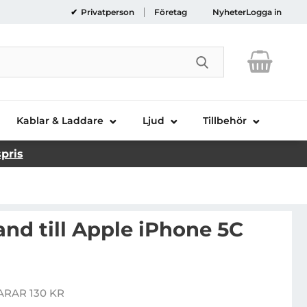
Privatperson
Företag
Nyheter
Logga in
Genomför sökni
Kablar & Laddare
Ljud
Tillbehör
spris
nd till Apple iPhone 5C
portsarmband till Apple iPhone 5C (Röd)
ARAR 130 KR
is