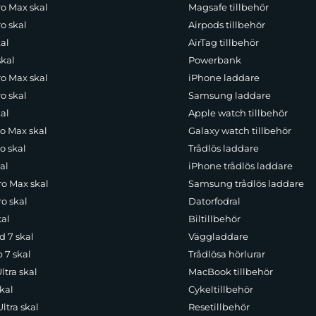
ro Max skal
Magsafe tillbehör
o skal
Airpods tillbehör
al
AirTag tillbehör
skal
Powerbank
ro Max skal
iPhone laddare
o skal
Samsung laddare
al
Apple watch tillbehör
ro Max skal
Galaxy watch tillbehör
o skal
Trådlös laddare
al
iPhone trådlös laddare
ro Max skal
Samsung trådlös laddare
o skal
Datorfodral
kal
Biltillbehör
d 7 skal
Väggladdare
p 7 skal
Trådlösa hörlurar
ltra skal
MacBook tillbehör
kal
Cykeltillbehör
ltra skal
Resetillbehör