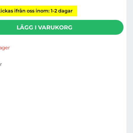
ickas ifrån oss inom: 1-2 dagar
LÄGG I VARUKORG
rlager
r