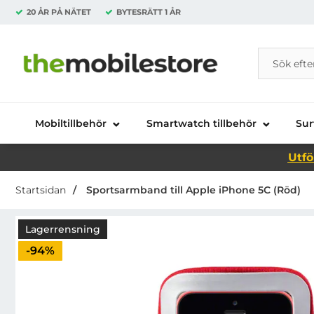
20 ÅR PÅ NÄTET
BYTESRÄTT
1 ÅR
Sök
Sök på Da
Startsidan för Danira Telecom AB
Mobiltillbehör
Smartwatch tillbehör
Sur
Utfö
Startsidan
Sportsarmband till Apple iPhone 5C (Röd)
Lagerrensning
Priset är nedsatt med
-94%