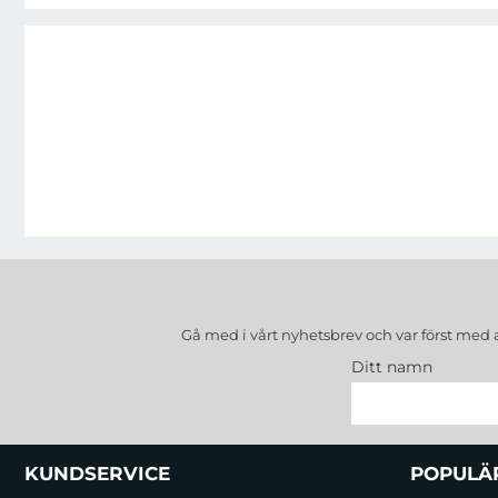
Gå med i vårt nyhetsbrev och var först med 
Ditt namn
Sidfot Blandad info och länkar
KUNDSERVICE
POPULÄ