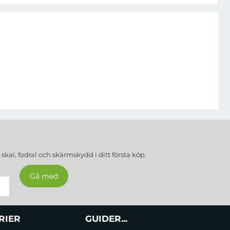
a
skal, fodral och skärmskydd
i ditt första köp.
RIER
GUIDER...