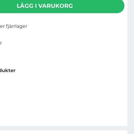
LÄGG I VARUKORG
ler fjärrlager
r
dukter