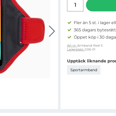
antal
Fler än 5 st. i lager el
365 dagars bytesrätt
Öppet köp i 30 daga
Art nr:
Armband-Red-S
Lagerplats:
G06-01
Upptäck liknande pro
Sportarmband