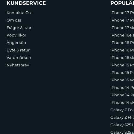
Sidfot Blandad info och länkar
KUNDSERVICE
POPULÄ
Kontakta Oss
iPhone 17 P
Om oss
iPhone 17 Pr
Frågor & svar
iPhone 17 sk
Köpvillkor
iPhone 16e 
Ångerköp
iPhone 16 P
Byte & retur
iPhone 16 Pr
Varumärken
iPhone 16 sk
Nyhetsbrev
iPhone 15 P
iPhone 15 Pr
iPhone 15 sk
iPhone 14 P
iPhone 14 Pr
iPhone 14 s
Galaxy Z Fol
Galaxy Z Fli
Galaxy S25 U
Galaxy S25 s