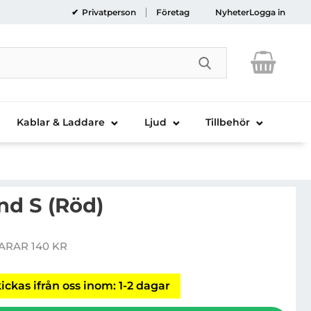
Privatperson
Företag
Nyheter
Logga in
Genomför sökni
Kablar & Laddare
Ljud
Tillbehör
d S (Röd)
Sportarmband S (Röd)
ARAR 140 KR
is
ickas ifrån oss inom: 1-2 dagar