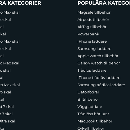
RA KATEGORIER
POPULÄRA KATEGO
ro Max skal
Magsafe tillbehör
o skal
Airpods tillbehör
al
AirTag tillbehör
skal
Powerbank
ro Max skal
iPhone laddare
o skal
Samsung laddare
al
Apple watch tillbehör
ro Max skal
Galaxy watch tillbehör
o skal
Trådlös laddare
al
iPhone trådlös laddare
ro Max skal
Samsung trådlös laddare
o skal
Datorfodral
kal
Biltillbehör
d 7 skal
Väggladdare
p 7 skal
Trådlösa hörlurar
ltra skal
MacBook tillbehör
kal
Cykeltillbehör