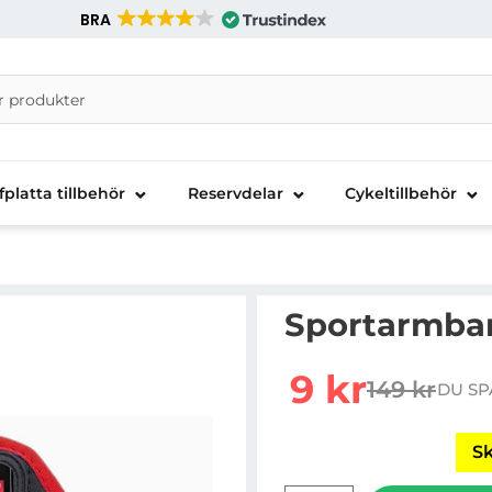
BRA
nira Telecom AB
fplatta tillbehör
Reservdelar
Cykeltillbehör
Sportarmban
Handla denna produkt 
rea pris
9 kr
149 kr
DU SP
tidigare pr
Sk