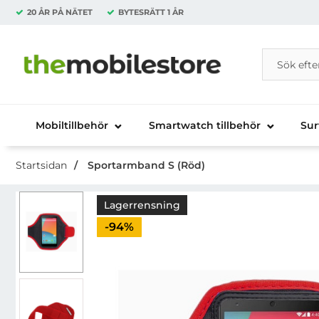
20 ÅR PÅ NÄTET
BYTESRÄTT
1 ÅR
Sök
Sök på Da
Startsidan för Danira Telecom AB
Mobiltillbehör
Smartwatch tillbehör
Sur
Startsidan
Sportarmband S (Röd)
Lagerrensning
Priset är nedsatt med
-94%