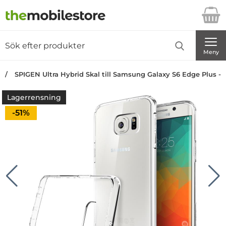
Startsidan för Danira Telecom AB
Sök
Sök på Danira Telecom AB
Genomför
Meny
SPIGEN Ultra Hybrid Skal till Samsung Galaxy S6 Edge Plus - C
Lagerrensning
Priset är nedsatt med
-51%