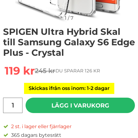
1
/
7
SPIGEN Ultra Hybrid Skal
till Samsung Galaxy S6 Edge
Plus - Crystal
Handla denna produkt SPIGEN Ultra Hybrid Skal till Sa
rea pris
119 kr
245 kr
DU SPARAR 126 KR
tidigare pris
Skickas ifrån oss inom: 1-2 dagar
antal
LÄGG I VARUKORG
2 st. i lager eller fjärrlager
365 dagars bytesrätt