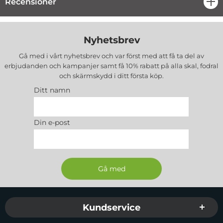
Recensioner
öpp
Nyhetsbrev
Gå med i vårt nyhetsbrev och var först med att få ta del av
erbjudanden och kampanjer samt få 10% rabatt på alla
skal, fodral
och skärmskydd
i ditt första köp.
Ditt namn
Din e-post
Sidfot Blandad info och länkar
Kundservice