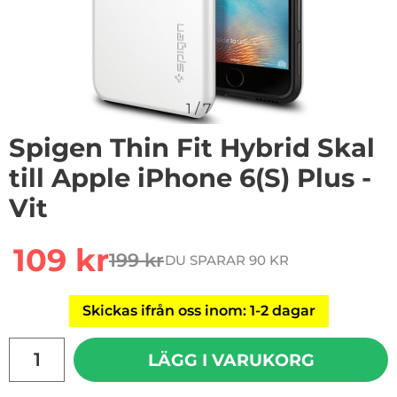
1
/
7
Spigen Thin Fit Hybrid Skal
till Apple iPhone 6(S) Plus -
Vit
Handla denna produkt Spigen Thin Fit Hybrid Skal till A
rea pris
109 kr
199 kr
DU SPARAR 90 KR
tidigare pris
Skickas ifrån oss inom: 1-2 dagar
antal
LÄGG I VARUKORG