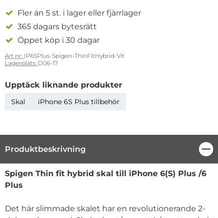
Fler än 5 st. i lager eller fjärrlager
365 dagars bytesrätt
Öppet köp i 30 dagar
Art nr:
IP6SPlus-Spigen-ThinFitHybrid-Vit
Lagerplats:
D06-17
Upptäck liknande produkter
Skal
iPhone 6S Plus tillbehör
Produktbeskrivning
Stä
Produktbeskrivning
Spigen Thin fit hybrid skal till iPhone 6(S) Plus /6
Plus
Det här slimmade skalet har en revolutionerande 2-