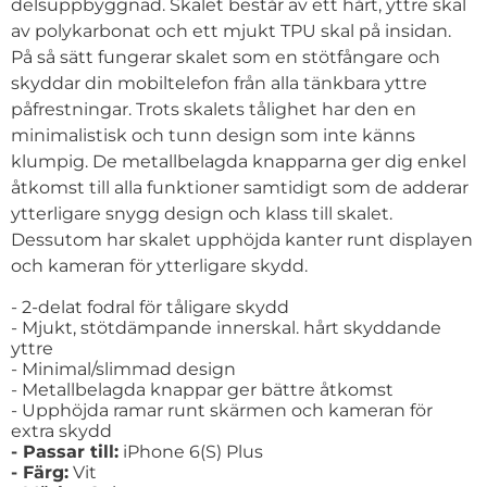
delsuppbyggnad. Skalet består av ett hårt, yttre skal
av polykarbonat och ett mjukt TPU skal på insidan.
På så sätt fungerar skalet som en stötfångare och
skyddar din mobiltelefon från alla tänkbara yttre
påfrestningar. Trots skalets tålighet har den en
minimalistisk och tunn design som inte känns
klumpig. De metallbelagda knapparna ger dig enkel
åtkomst till alla funktioner samtidigt som de adderar
ytterligare snygg design och klass till skalet.
Dessutom har skalet upphöjda kanter runt displayen
och kameran för ytterligare skydd.
- 2-delat fodral för tåligare skydd
- Mjukt, stötdämpande innerskal. hårt skyddande
yttre
- Minimal/slimmad design
- Metallbelagda knappar ger bättre åtkomst
- Upphöjda ramar runt skärmen och kameran för
extra skydd
- Passar till:
iPhone 6(S) Plus
- Färg:
Vit