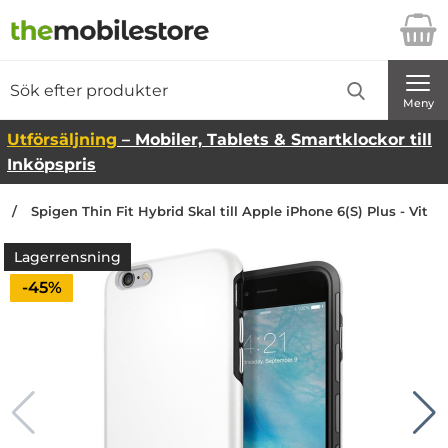
Startsidan för Danira Telecom AB
Sök
Sök på Danira Telecom AB
Genomför
Meny
Utförsäljning
– Mobiler, Tablets & Smartklockor till
Inköpspris
n
Spigen Thin Fit Hybrid Skal till Apple iPhone 6(S) Plus - Vit
Lagerrensning
Priset är nedsatt med
-45%