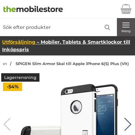
Startsidan för Danira Telecom AB
Sök
Sök på Danira Telecom AB
Genomför
Meny
Utförsäljning
– Mobiler, Tablets & Smartklockor till
Inköpspris
idan
SPIGEN Slim Armor Skal till Apple iPhone 6(S) Plus (Vit)
Lagerrensning
Priset är nedsatt med
-54%