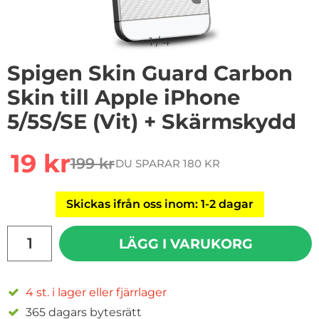
1
/
4
Spigen Skin Guard Carbon
Skin till Apple iPhone
5/5S/SE (Vit) + Skärmskydd
Handla denna produkt Spigen Skin Guard Carbon Skin t
rea pris
19 kr
199 kr
DU SPARAR 180 KR
tidigare pris
Skickas ifrån oss inom: 1-2 dagar
antal
LÄGG I VARUKORG
4 st. i lager eller fjärrlager
365 dagars bytesrätt