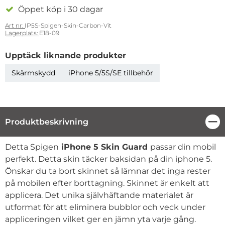
Öppet köp i 30 dagar
Art nr:
IP5S-Spigen-Skin-Carbon-Vit
Lagerplats:
E18-09
Upptäck liknande produkter
Skärmskydd
iPhone 5/5S/SE tillbehör
Produktbeskrivning
Stä
Produktbeskrivning
Detta Spigen
iPhone 5 Skin Guard
passar din mobil
perfekt. Detta skin täcker baksidan på din iphone 5.
Önskar du ta bort skinnet så lämnar det inga rester
på mobilen efter borttagning. Skinnet är enkelt att
applicera. Det unika självhäftande materialet är
utformat för att eliminera bubblor och veck under
appliceringen vilket ger en jämn yta varje gång.