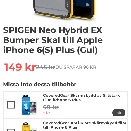
1
/
7
SPIGEN Neo Hybrid EX
Bumper Skal till Apple
iPhone 6(S) Plus (Gul)
Handla denna produkt SPIGEN Neo Hybrid EX Bumper Ska
rea pris
149 kr
245 kr
DU SPARAR 96 KR
tidigare pris
Missa inte dessa tillbehör
CoveredGear Skärmskydd av Slitstark
Film iPhone 6 Plus
99 kr
tidigare pris
rea pris
Info
9 kr
mer in
CoveredGear Anti-Glare skärmskydd film
till iPhone 6 Plus