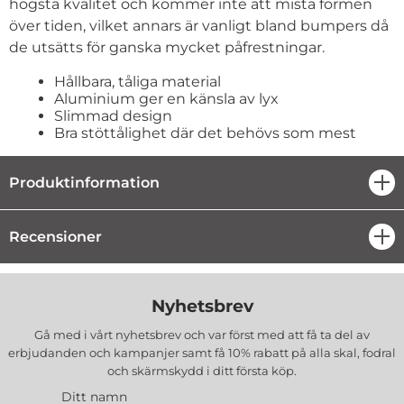
högsta kvalitet och kommer inte att mista formen
över tiden, vilket annars är vanligt bland bumpers då
de utsätts för ganska mycket påfrestningar.
Hållbara, tåliga material
Aluminium ger en känsla av lyx
Slimmad design
Bra stöttålighet där det behövs som mest
Produktinformation
öpp
Recensioner
öpp
Nyhetsbrev
Gå med i vårt nyhetsbrev och var först med att få ta del av
erbjudanden och kampanjer samt få 10% rabatt på alla
skal, fodral
och skärmskydd
i ditt första köp.
Ditt namn