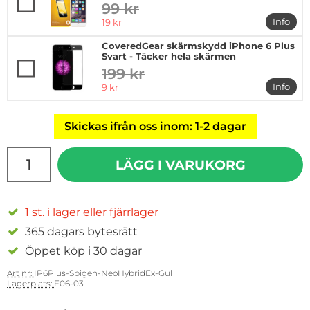
99 kr
tidigare pris
rea pris
Info
19 kr
mer in
CoveredGear skärmskydd iPhone 6 Plus
Svart - Täcker hela skärmen
199 kr
tidigare pris
rea pris
Info
9 kr
mer in
Skickas ifrån oss inom: 1-2 dagar
antal
LÄGG I VARUKORG
1 st. i lager eller fjärrlager
365 dagars bytesrätt
Öppet köp i 30 dagar
Art nr:
IP6Plus-Spigen-NeoHybridEx-Gul
Lagerplats:
F06-03