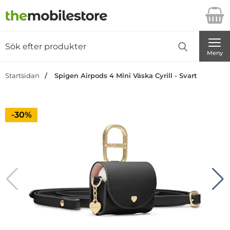
Startsidan för Danira Telecom AB
Sök
Sök på Danira Telecom AB
Genomför
Meny
Startsidan
Spigen Airpods 4 Mini Väska Cyrill - Svart
Priset är nedsatt med
-30%