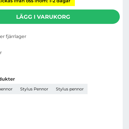
ickas ifrån oss inom: 1-2 dagar
LÄGG I VARUKORG
ler fjärrlager
r
dukter
pennor
Stylus Pennor
Stylus pennor