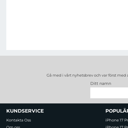
Gå med i vårt nyhetsbrev och var först med 
Ditt namn
Sidfot Blandad info och länkar
KUNDSERVICE
POPULÄ
Kontakta Oss
iPhone 17 P
Om oss
iPhone 17 Pr