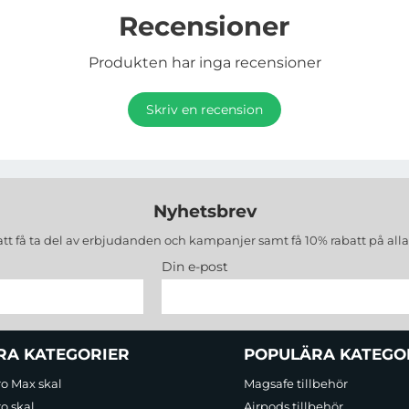
Recensioner
Produkten har inga recensioner
Skriv en recension
Nyhetsbrev
att få ta del av erbjudanden och kampanjer samt få 10% rabatt på all
Din e-post
RA KATEGORIER
POPULÄRA KATEGO
ro Max skal
Magsafe tillbehör
o skal
Airpods tillbehör