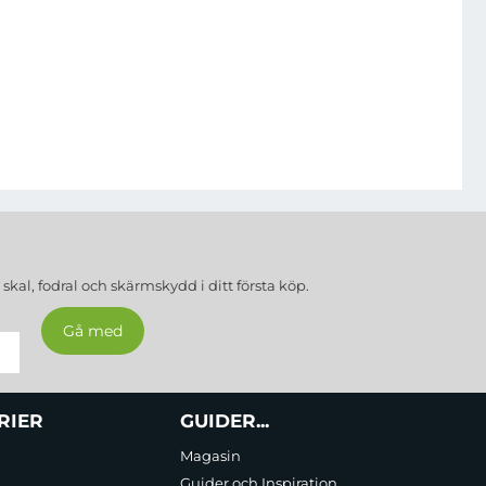
a
skal, fodral och skärmskydd
i ditt första köp.
RIER
GUIDER...
Magasin
Guider och Inspiration