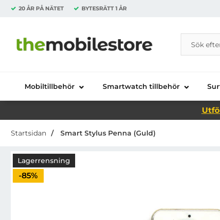
20 ÅR PÅ NÄTET
BYTESRÄTT
1 ÅR
Sök
Sök på Da
Startsidan för Danira Telecom AB
Mobiltillbehör
Smartwatch tillbehör
Sur
Utfö
Startsidan
Smart Stylus Penna (Guld)
Lagerrensning
Priset är nedsatt med
-85%