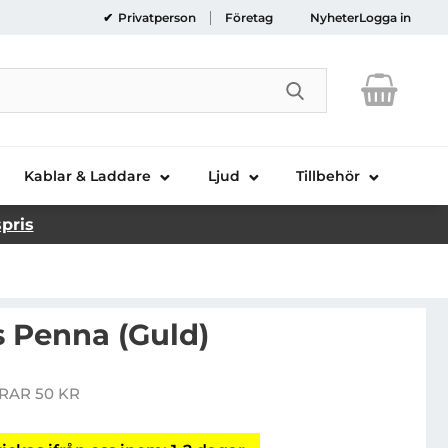
Privatperson
Företag
Nyheter
Logga in
Genomför sökni
Kablar & Laddare
Ljud
Tillbehör
spris
s Penna (Guld)
mart Stylus Penna (Guld)
RAR 50 KR
is