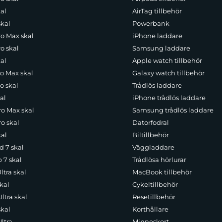
al
AirTag tillbehör
skal
Powerbank
ro Max skal
iPhone laddare
o skal
Samsung laddare
al
Apple watch tillbehör
ro Max skal
Galaxy watch tillbehör
o skal
Trådlös laddare
al
iPhone trådlös laddare
ro Max skal
Samsung trådlös laddare
o skal
Datorfodral
kal
Biltillbehör
d 7 skal
Väggladdare
p 7 skal
Trådlösa hörlurar
ltra skal
MacBook tillbehör
kal
Cykeltillbehör
ltra skal
Resetillbehör
skal
Korthållare
ltra
Minneskort