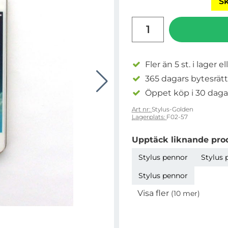
Sk
antal
Fler än 5 st. i lager el
365 dagars bytesrätt
Öppet köp i 30 daga
Art nr:
Stylus-Golden
Lagerplats:
F02-57
Upptäck liknande pro
Stylus pennor
Stylus 
Stylus pennor
Visa fler
(10 mer)
Egenskaper