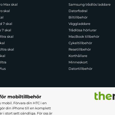
ro Max skal
Samsung trådlös laddare
o skal
Datorfodral
kal
Biltillbehör
d 7 skal
Väggladdare
p 7 skal
Trådlösa hörlurar
ltra skal
MacBook tillbehör
kal
Cykeltillbehör
ltra skal
Resetillbehör
skal
Korthållare
ltra
Minneskort
Plus
Datortillbehör
för mobiltillbehör
 mobil. Förvara din HTC i en
ör din iPhone till en komplett
 stort sett oändliga. För oss är