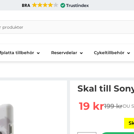
BRA
nira Telecom AB
fplatta tillbehör
Reservdelar
Cykeltillbehör
Skal till So
Handla denna produkt S
rea pris
19 kr
199 kr
DU S
tidigare p
Sk