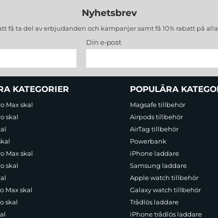
Nyhetsbrev
att få ta del av erbjudanden och kampanjer samt få 10% rabatt på all
Din e-post
RA KATEGORIER
POPULÄRA KATEGO
ro Max skal
Magsafe tillbehör
o skal
Airpods tillbehör
al
AirTag tillbehör
skal
Powerbank
ro Max skal
iPhone laddare
o skal
Samsung laddare
al
Apple watch tillbehör
ro Max skal
Galaxy watch tillbehör
o skal
Trådlös laddare
al
iPhone trådlös laddare