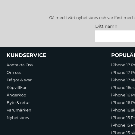
Gå med i vårt nyhetsbrev och var först med 
Ditt namn
Sidfot Blandad info och länkar
KUNDSERVICE
POPULÄ
Kontakta Oss
iPhone 17 P
Om oss
iPhone 17 Pr
Frågor & svar
iPhone 17 sk
Köpvillkor
iPhone 16e 
Ångerköp
iPhone 16 P
Byte & retur
iPhone 16 Pr
Varumärken
iPhone 16 sk
Nyhetsbrev
iPhone 15 P
iPhone 15 Pr
iPhone 15 sk