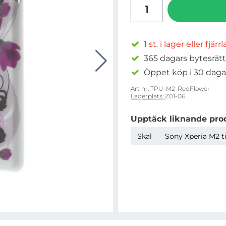
antal
1 st. i lager eller fjärr
365 dagars bytesrätt
Öppet köp i 30 daga
Art nr:
TPU-M2-RedFlower
Lagerplats:
Z01-06
Upptäck liknande pro
Skal
Sony Xperia M2 t