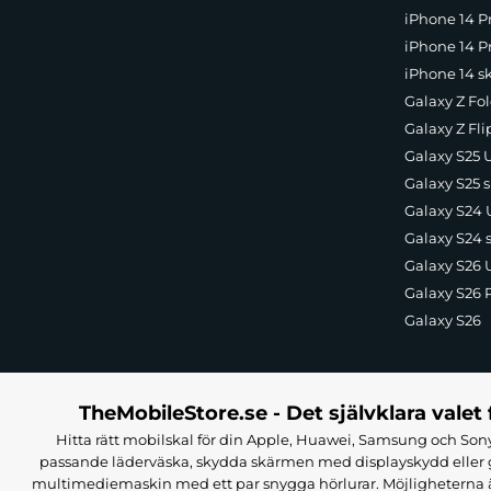
iPhone 14 P
iPhone 14 Pr
iPhone 14 s
Galaxy Z Fol
Galaxy Z Fli
Galaxy S25 U
Galaxy S25 s
Galaxy S24 U
Galaxy S24 
Galaxy S26 U
Galaxy S26 
Galaxy S26
TheMobileStore.se - Det självklara valet 
Hitta rätt mobilskal för din Apple, Huawei, Samsung och Sony
passande läderväska, skydda skärmen med displayskydd eller g
multimediemaskin med ett par snygga hörlurar. Möjligheterna är i