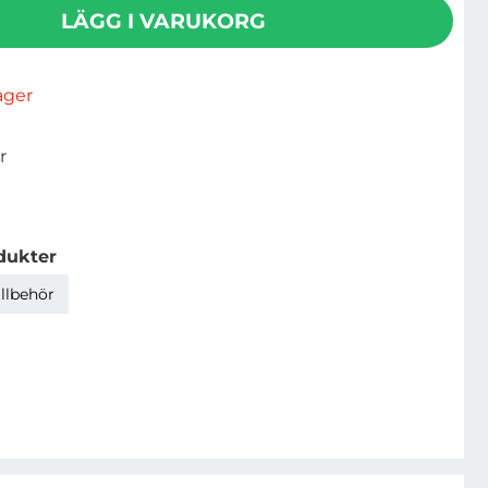
LÄGG I VARUKORG
lager
r
dukter
illbehör