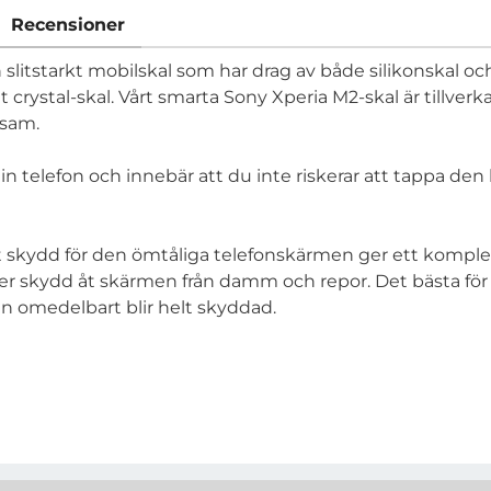
Recensioner
h slitstarkt mobilskal som har drag av både silikonskal och
 crystal-skal. Vårt smarta Sony Xperia M2-skal är tillverk
jsam.
 telefon och innebär att du inte riskerar att tappa den li
t skydd för den ömtåliga telefonskärmen ger ett komplett
r skydd åt skärmen från damm och repor. Det bästa för 
en omedelbart blir helt skyddad.