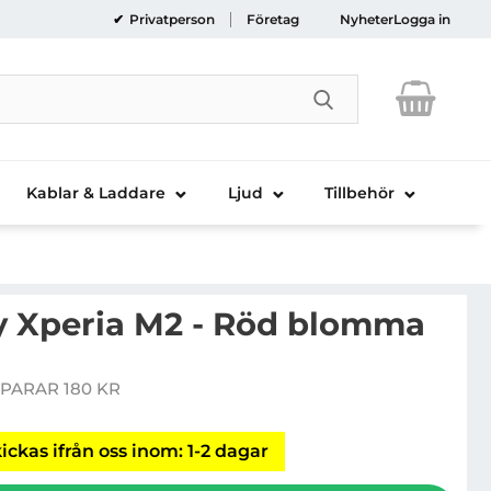
Privatperson
Företag
Nyheter
Logga in
Genomför sökni
Kablar & Laddare
Ljud
Tillbehör
ny Xperia M2 - Röd blomma
kal till Sony Xperia M2 - Röd blomma
PARAR 180 KR
ris
ickas ifrån oss inom: 1-2 dagar