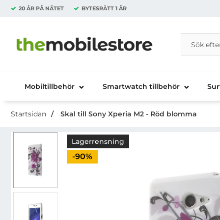
20 ÅR PÅ NÄTET
BYTESRÄTT
1 ÅR
Sök
Sök på Da
Startsidan för Danira Telecom AB
Mobiltillbehör
Smartwatch tillbehör
Sur
Startsidan
Skal till Sony Xperia M2 - Röd blomma
Lagerrensning
Priset är nedsatt med
-90%