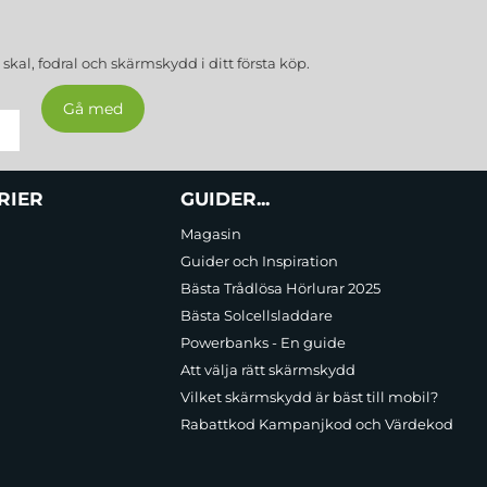
a
skal, fodral och skärmskydd
i ditt första köp.
RIER
GUIDER...
Magasin
Guider och Inspiration
Bästa Trådlösa Hörlurar 2025
Bästa Solcellsladdare
Powerbanks - En guide
Att välja rätt skärmskydd
Vilket skärmskydd är bäst till mobil?
Rabattkod Kampanjkod och Värdekod