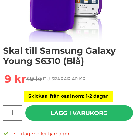
Skal till Samsung Galaxy
Young S6310 (Blå)
Handla denna produkt Skal till Samsung Galaxy Young 
rea pris
9 kr
49 kr
DU SPARAR 40 KR
tidigare pris
Skickas ifrån oss inom: 1-2 dagar
antal
LÄGG I VARUKORG
1 st. i lager eller fjärrlager