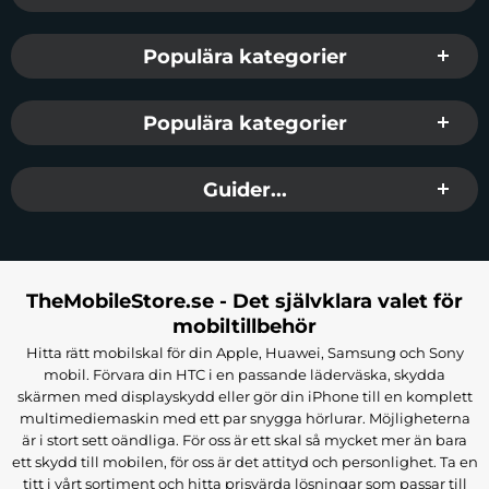
Populära kategorier
Populära kategorier
Guider...
TheMobileStore.se - Det självklara valet för
mobiltillbehör
Hitta rätt mobilskal för din Apple, Huawei, Samsung och Sony
mobil. Förvara din HTC i en passande läderväska, skydda
skärmen med displayskydd eller gör din iPhone till en komplett
multimediemaskin med ett par snygga hörlurar. Möjligheterna
är i stort sett oändliga. För oss är ett skal så mycket mer än bara
ett skydd till mobilen, för oss är det attityd och personlighet. Ta en
titt i vårt sortiment och hitta prisvärda lösningar som passar till