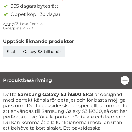
365 dagars bytesrätt
Öppet köp i 30 dagar
Art nr:
S3-Love-Paris-xx
Lagerplats:
A12-13
Upptäck liknande produkter
Skal
Galaxy S3 tillbehör
Produktbeskrivning
Stä
Produktbeskrivning
Detta
Samsung Galaxy S3 i9300 Skal
är designad
med perfekt känsla för detaljer och för bästa möjliga
passform. Detta baksidesskal är speciellt utformad för
att användas till Samsung Galaxy S3 i9300, så det har
perfekta uttag för alla portar, högtalare och kameror.
Du kan komma åt alla funktionerna i mobilen utan
att behöva ta bort skalet. Ett baksidesskal