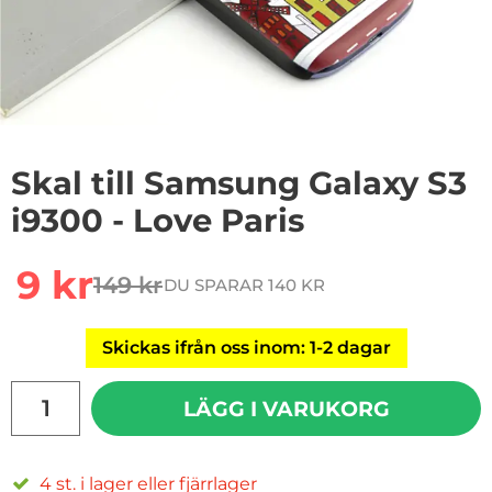
Skal till Samsung Galaxy S3
i9300 - Love Paris
Handla denna produkt Skal till Samsung Galaxy S3 i930
rea pris
9 kr
149 kr
DU SPARAR 140 KR
tidigare pris
Skickas ifrån oss inom: 1-2 dagar
antal
LÄGG I VARUKORG
4 st. i lager eller fjärrlager