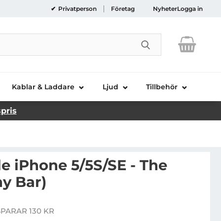
Privatperson
Företag
Nyheter
Logga in
Genomför sökni
Kablar & Laddare
Ljud
Tillbehör
spris
ple iPhone 5/5S/SE - The
y Bar)
al till Apple iPhone 5/5S/SE - The Doors (Skinny Bar)
SPARAR 130 KR
ris