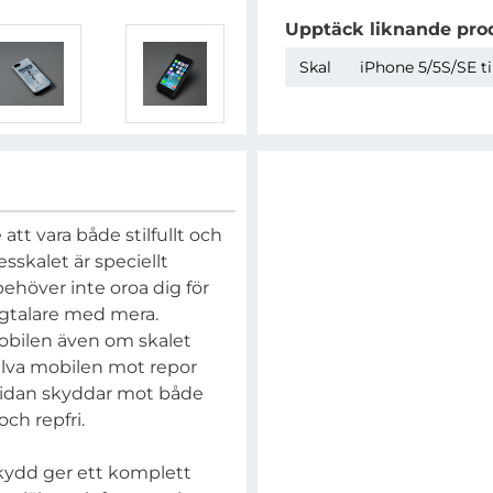
Upptäck liknande pro
Skal
iPhone 5/5S/SE ti
att vara både stilfullt och
sskalet är speciellt
behöver inte oroa dig för
högtalare med mera.
obilen även om skalet
jälva mobilen mot repor
sidan skyddar mot både
och repfri.
kydd ger ett komplett