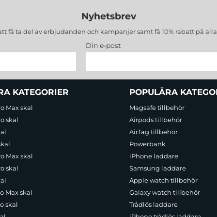
Nyhetsbrev
att få ta del av erbjudanden och kampanjer samt få 10% rabatt på all
Din e-post
RA KATEGORIER
POPULÄRA KATEGO
ro Max skal
Magsafe tillbehör
o skal
Airpods tillbehör
al
AirTag tillbehör
skal
Powerbank
ro Max skal
iPhone laddare
o skal
Samsung laddare
al
Apple watch tillbehör
ro Max skal
Galaxy watch tillbehör
o skal
Trådlös laddare
al
iPhone trådlös laddare