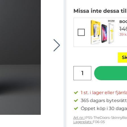
Missa inte dessa ti
BOO
14
ti
rea 
39 k
Sk
antal
1 st. i lager eller fjärr
365 dagars bytesrätt
Öppet köp i 30 daga
Art nr:
IP5S-TheDoors-SkinnyBa
Lagerplats:
F06-05