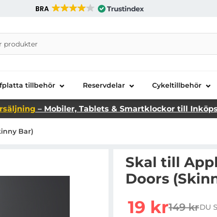
BRA
nira Telecom AB
fplatta tillbehör
Reservdelar
Cykeltillbehör
rsäljning
– Mobiler, Tablets & Smartklockor till Inköp
kinny Bar)
Skal till Ap
Doors (Skinn
Handla denna produkt Sk
rea pris
19 kr
149 kr
DU 
tidigare p