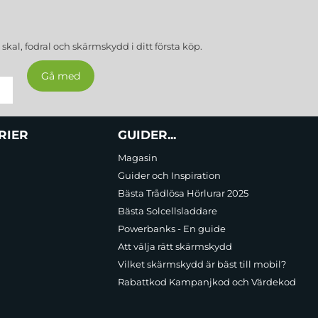
a
skal, fodral och skärmskydd
i ditt första köp.
RIER
GUIDER...
Magasin
Guider och Inspiration
Bästa Trådlösa Hörlurar 2025
Bästa Solcellsladdare
Powerbanks - En guide
Att välja rätt skärmskydd
Vilket skärmskydd är bäst till mobil?
Rabattkod Kampanjkod och Värdekod