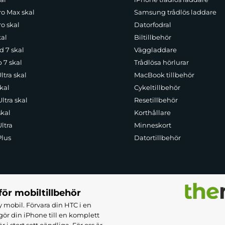
ro Max skal
Samsung trådlös laddare
o skal
Datorfodral
kal
Biltillbehör
d 7 skal
Väggladdare
p 7 skal
Trådlösa hörlurar
ltra skal
MacBook tillbehör
kal
Cykeltillbehör
ltra skal
Resetillbehör
skal
Korthållare
ltra
Minneskort
Plus
Datortillbehör
för mobiltillbehör
 mobil. Förvara din HTC i en
ör din iPhone till en komplett