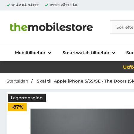
20 ÅR PÅ NÄTET
BYTESRÄTT
1 ÅR
Sök
Sök på Da
Startsidan för Danira Telecom AB
Mobiltillbehör
Smartwatch tillbehör
Sur
Utfö
Startsidan
Skal till Apple iPhone 5/5S/SE - The Doors (S
Lagerrensning
Priset är nedsatt med
-87%