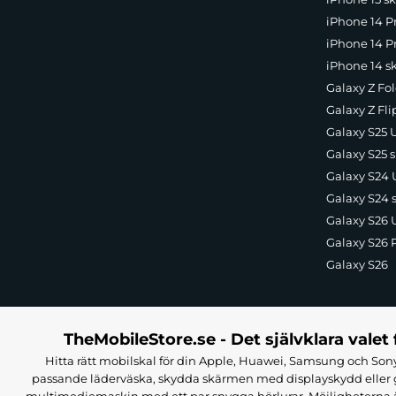
iPhone 14 P
iPhone 14 Pr
iPhone 14 s
Galaxy Z Fol
Galaxy Z Fli
Galaxy S25 U
Galaxy S25 s
Galaxy S24 U
Galaxy S24 
Galaxy S26 U
Galaxy S26 
Galaxy S26
TheMobileStore.se - Det självklara valet 
Hitta rätt mobilskal för din Apple, Huawei, Samsung och Sony
passande läderväska, skydda skärmen med displayskydd eller g