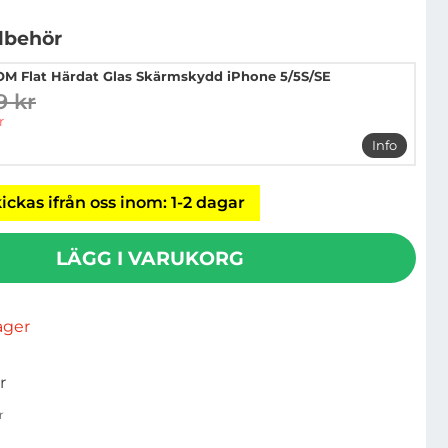
llbehör
M Flat Härdat Glas Skärmskydd iPhone 5/5S/SE
9 kr
digare pris
pris
r
Info
mer info 
ickas ifrån oss inom: 1-2 dagar
LÄGG I VARUKORG
lager
r
r