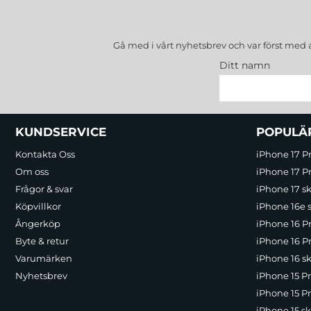
Gå med i vårt nyhetsbrev och var först med 
Ditt namn
Sidfot Blandad info och länkar
KUNDSERVICE
POPULÄ
Kontakta Oss
iPhone 17 P
Om oss
iPhone 17 Pr
Frågor & svar
iPhone 17 sk
Köpvillkor
iPhone 16e 
Ångerköp
iPhone 16 P
Byte & retur
iPhone 16 Pr
Varumärken
iPhone 16 sk
Nyhetsbrev
iPhone 15 P
iPhone 15 Pr
iPhone 15 sk