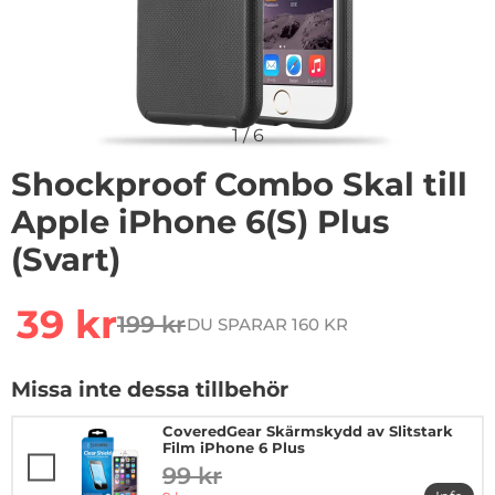
1
/
6
Shockproof Combo Skal till
Apple iPhone 6(S) Plus
(Svart)
rea pris
39 kr
199 kr
DU SPARAR 160 KR
tidigare pris
Missa inte dessa tillbehör
CoveredGear Skärmskydd av Slitstark
Film iPhone 6 Plus
99 kr
tidigare pris