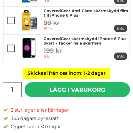
rea pris
Info
9 kr
mer in
CoveredGear Anti-Glare skärmskydd film
till iPhone 6 Plus
99 kr
tidigare pris
rea pris
Info
19 kr
mer in
CoveredGear skärmskydd iPhone 6 Plus
Svart - Täcker hela skärmen
199 kr
tidigare pris
rea pris
Info
9 kr
mer in
Skickas ifrån oss inom: 1-2 dagar
antal
LÄGG I VARUKORG
2 st. i lager eller fjärrlager
365 dagars bytesrätt
Öppet köp i 30 dagar