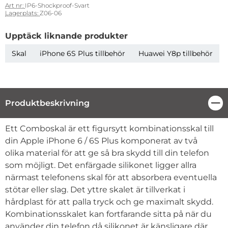
Art nr:
IP6-Shockproof-Svart
Lagerplats:
Z06-06
Upptäck liknande produkter
Skal
iPhone 6S Plus tillbehör
Huawei Y8p tillbehör
Produktbeskrivning
Stä
Produktbeskrivning
Ett Comboskal är ett figursytt kombinationsskal till
din Apple iPhone 6 / 6S Plus komponerat av två
olika material för att ge så bra skydd till din telefon
som möjligt. Det enfärgade silikonet ligger allra
närmast telefonens skal för att absorbera eventuella
stötar eller slag. Det yttre skalet är tillverkat i
hårdplast för att palla tryck och ge maximalt skydd.
Kombinationsskalet kan fortfarande sitta på när du
använder din telefon då silikonet är känsligare där