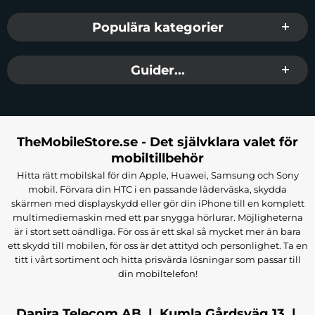
Populära kategorier
Guider...
TheMobileStore.se - Det självklara valet för
mobiltillbehör
Hitta rätt mobilskal för din Apple, Huawei, Samsung och Sony
mobil. Förvara din HTC i en passande läderväska, skydda
skärmen med displayskydd eller gör din iPhone till en komplett
multimediemaskin med ett par snygga hörlurar. Möjligheterna
är i stort sett oändliga. För oss är ett skal så mycket mer än bara
ett skydd till mobilen, för oss är det attityd och personlighet. Ta en
titt i vårt sortiment och hitta prisvärda lösningar som passar till
din mobiltelefon!
Danira Telecom AB | Kumla Gårdsväg 13 |