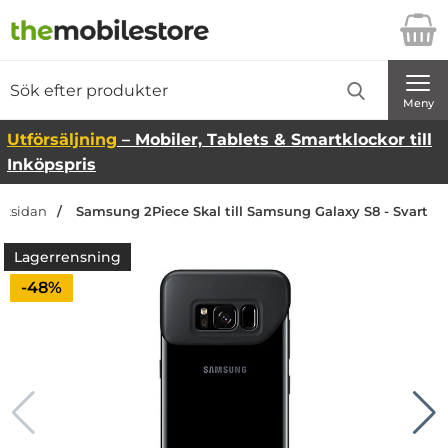
Startsidan för Danira Telecom AB
Sök
Sök på Danira Telecom AB
Genomför
Meny
Utförsäljning
– Mobiler, Tablets & Smartklockor till
Inköpspris
artsidan
Samsung 2Piece Skal till Samsung Galaxy S8 - Svart
Lagerrensning
Priset är nedsatt med
-48%