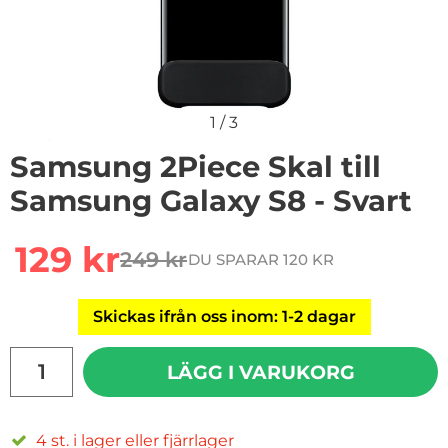
1
/
3
Samsung 2Piece Skal till
Samsung Galaxy S8 - Svart
Handla denna produkt Samsung 2Piece Skal till Samsun
rea pris
129 kr
249 kr
DU SPARAR 120 KR
tidigare pris
Skickas ifrån oss inom: 1-2 dagar
antal
LÄGG I VARUKORG
4 st. i lager eller fjärrlager