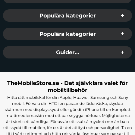
Populära kategorier
Populära kategorier
Guider...
TheMobileStore.se - Det självklara valet för
mobiltillbehör
Hitta rätt mobilskal för din Apple, Huawei, Samsung och Sony
mobil. Förvara din HTC i en passande läderväska, skydda
skärmen med displayskydd eller gör din iPhone till en komplett
multimediemaskin med ett par snygga hörlurar. Möjligheterna
är i stort sett oändliga. För oss är ett skal så mycket mer än bara
ett skydd till mobilen, för oss är det attityd och personlighet. Ta en
titt i vårt sortiment och hitta prisvärda lösningar som passar till