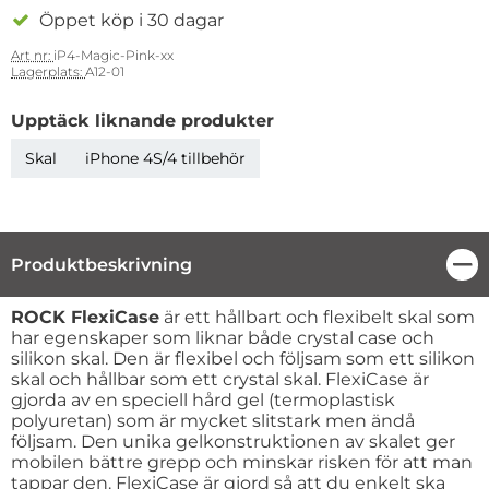
Öppet köp i 30 dagar
Art nr:
iP4-Magic-Pink-xx
Lagerplats:
A12-01
Upptäck liknande produkter
Skal
iPhone 4S/4 tillbehör
Produktbeskrivning
Stä
Produktbeskrivning
ROCK FlexiCase
är ett hållbart och flexibelt skal som
har egenskaper som liknar både crystal case och
silikon skal. Den är flexibel och följsam som ett silikon
skal och hållbar som ett crystal skal. FlexiCase är
gjorda av en speciell hård gel (termoplastisk
polyuretan) som är mycket slitstark men ändå
följsam. Den unika gelkonstruktionen av skalet ger
mobilen bättre grepp och minskar risken för att man
tappar den. FlexiCase är gjord så att du enkelt ska