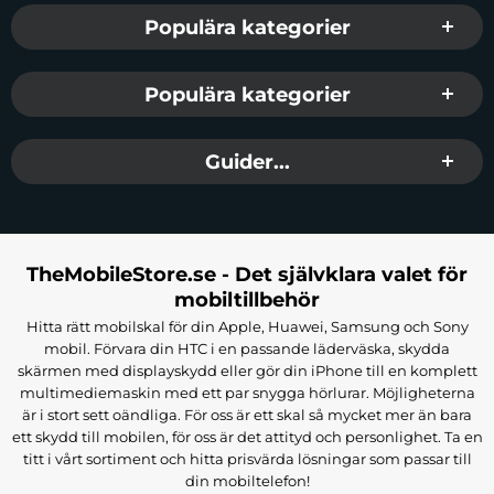
Populära kategorier
Populära kategorier
Guider...
TheMobileStore.se - Det självklara valet för
mobiltillbehör
Hitta rätt mobilskal för din Apple, Huawei, Samsung och Sony
mobil. Förvara din HTC i en passande läderväska, skydda
skärmen med displayskydd eller gör din iPhone till en komplett
multimediemaskin med ett par snygga hörlurar. Möjligheterna
är i stort sett oändliga. För oss är ett skal så mycket mer än bara
ett skydd till mobilen, för oss är det attityd och personlighet. Ta en
titt i vårt sortiment och hitta prisvärda lösningar som passar till
din mobiltelefon!