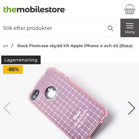
Startsidan för Danira Telecom AB
Sök
Sök på Danira Telecom AB
Genomför
Meny
sidan
Rock Flexicase skydd till Apple iPhone 4 och 4S (Rosa)
Lagerrensning
Priset är nedsatt med
-85%