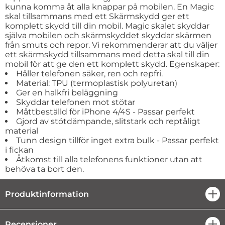
kunna komma åt alla knappar på mobilen. En Magic
skal tillsammans med ett Skärmskydd ger ett
komplett skydd till din mobil. Magic skalet skyddar
själva mobilen och skärmskyddet skyddar skärmen
från smuts och repor. Vi rekommenderar att du väljer
ett skärmskydd tillsammans med detta skal till din
mobil för att ge den ett komplett skydd. Egenskaper:
Håller telefonen säker, ren och repfri.
Material: TPU (termoplastisk polyuretan)
Ger en halkfri beläggning
Skyddar telefonen mot stötar
Måttbeställd för iPhone 4/4S - Passar perfekt
Gjord av stötdämpande, slitstark och reptåligt
material
Tunn design tillför inget extra bulk - Passar perfekt
i fickan
Åtkomst till alla telefonens funktioner utan att
behöva ta bort den.
Produktinformation
öpp
Recensioner
öpp