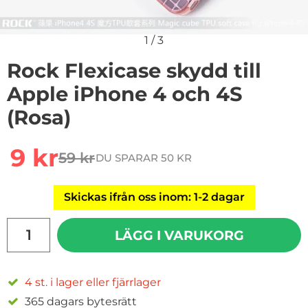
1
/
3
Rock Flexicase skydd till
Apple iPhone 4 och 4S
(Rosa)
Handla denna produkt Rock Flexicase skydd till Apple 
rea pris
9 kr
59 kr
DU SPARAR 50 KR
tidigare pris
Skickas ifrån oss inom: 1-2 dagar
antal
LÄGG I VARUKORG
4 st. i lager eller fjärrlager
365 dagars bytesrätt