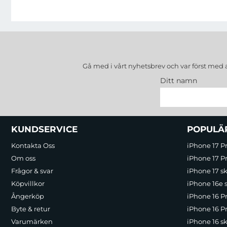
Gå med i vårt nyhetsbrev och var först med 
Ditt namn
Sidfot Blandad info och länkar
KUNDSERVICE
POPULÄ
Kontakta Oss
iPhone 17 P
Om oss
iPhone 17 Pr
Frågor & svar
iPhone 17 sk
Köpvillkor
iPhone 16e 
Ångerköp
iPhone 16 P
Byte & retur
iPhone 16 Pr
Varumärken
iPhone 16 sk