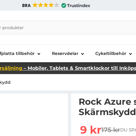
BRA
nira Telecom AB
fplatta tillbehör
Reservdelar
Cykeltillbehör
rsäljning
– Mobiler, Tablets & Smartklockor till Inköp
skydd
Rock Azure s
Skärmskydd
rea pris
9 kr
175 kr
DU SP
tidigare pr