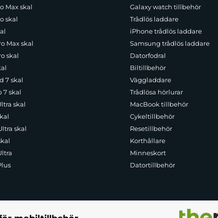
ro Max skal
Galaxy watch tillbehör
o skal
Trådlös laddare
al
iPhone trådlös laddare
ro Max skal
Samsung trådlös laddare
o skal
Datorfodral
kal
Biltillbehör
d 7 skal
Väggladdare
p 7 skal
Trådlösa hörlurar
ltra skal
MacBook tillbehör
kal
Cykeltillbehör
ltra skal
Resetillbehör
skal
Korthållare
ltra
Minneskort
Plus
Datortillbehör