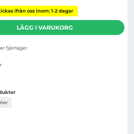
ickas ifrån oss inom: 1-2 dagar
LÄGG I VARUKORG
ler fjärrlager
r
dukter
ehör