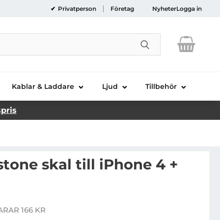
Privatperson
Företag
Nyheter
Logga in
Genomför sökni
Kablar & Laddare
Ljud
Tillbehör
spris
tone skal till iPhone 4 +
Handla denna produkt Rock Azure stone skal till iPhone 4 + Skärmskydd
ARAR 166 KR
is