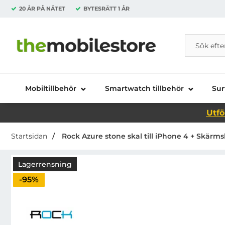
20 ÅR PÅ NÄTET
BYTESRÄTT
1 ÅR
Sök
Sök på Da
Startsidan för Danira Telecom AB
Mobiltillbehör
Smartwatch tillbehör
Sur
Utfö
Startsidan
Rock Azure stone skal till iPhone 4 + Skärm
Lagerrensning
Priset är nedsatt med
-95%