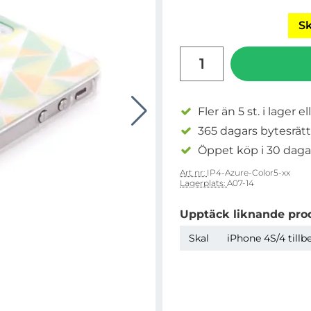
Sk
antal
Fler än 5 st. i lager el
365 dagars bytesrätt
Öppet köp i 30 daga
Art nr:
IP4-Azure-Color5-xx
Lagerplats:
A07-14
Upptäck liknande pro
Skal
iPhone 4S/4 tillb