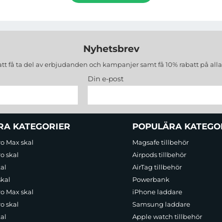
Nyhetsbrev
att få ta del av erbjudanden och kampanjer samt få 10% rabatt på all
Din e-post
RA KATEGORIER
POPULÄRA KATEGO
ro Max skal
Magsafe tillbehör
o skal
Airpods tillbehör
al
AirTag tillbehör
skal
Powerbank
ro Max skal
iPhone laddare
o skal
Samsung laddare
al
Apple watch tillbehör