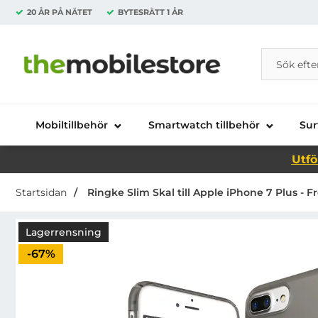
20 ÅR PÅ NÄTET
BYTESRÄTT
1 ÅR
Sök
Sök på Da
Startsidan för Danira Telecom AB
Mobiltillbehör
Smartwatch tillbehör
Sur
Utfö
Startsidan
Ringke Slim Skal till Apple iPhone 7 Plus - F
Lagerrensning
Priset är nedsatt med
-67%