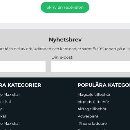
Skriv en recension
Nyhetsbrev
att få ta del av erbjudanden och kampanjer samt få 10% rabatt på all
Din e-post
RA KATEGORIER
POPULÄRA KATEGO
ro Max skal
Magsafe tillbehör
o skal
Airpods tillbehör
al
AirTag tillbehör
skal
Powerbank
ro Max skal
iPhone laddare