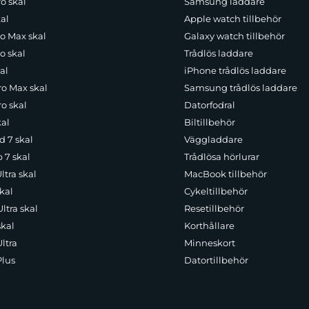
o skal
Samsung laddare
al
Apple watch tillbehör
ro Max skal
Galaxy watch tillbehör
o skal
Trådlös laddare
al
iPhone trådlös laddare
ro Max skal
Samsung trådlös laddare
o skal
Datorfodral
kal
Biltillbehör
d 7 skal
Väggladdare
p 7 skal
Trådlösa hörlurar
ltra skal
MacBook tillbehör
kal
Cykeltillbehör
ltra skal
Resetillbehör
skal
Korthållare
ltra
Minneskort
Plus
Datortillbehör