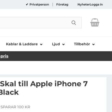
Privatperson
Företag
Nyheter
Logga in
Genomför sökni
Kablar & Laddare
Ljud
Tillbehör
spris
Skal till Apple iPhone 7
 Black
ngke Slim Skal till Apple iPhone 7 Plus - Frost Black
 SPARAR 100 KR
pris