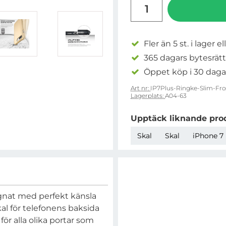
antal
Fler än 5 st. i lager el
365 dagars bytesrätt
Öppet köp i 30 daga
Art nr:
IP7Plus-Ringke-Slim-Fro
Lagerplats:
A04-63
Upptäck liknande pro
Skal
Skal
iPhone 7 
ignat med perfekt känsla
kal för telefonens baksida
för alla olika portar som