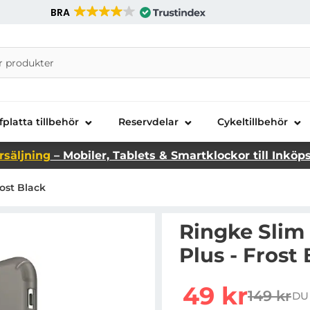
BRA
nira Telecom AB
fplatta tillbehör
Reservdelar
Cykeltillbehör
rsäljning
– Mobiler, Tablets & Smartklockor till Inköp
rost Black
Ringke Slim 
Plus - Frost
Handla denna produkt Ri
rea pris
49 kr
149 kr
DU
tidigare 