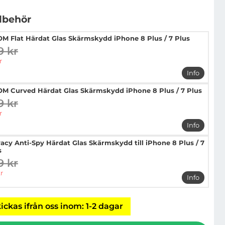
llbehör
M Flat Härdat Glas Skärmskydd iPhone 8 Plus / 7 Plus
9 kr
digare pris
pris
r
Info
mer info 
M Curved Härdat Glas Skärmskydd iPhone 8 Plus / 7 Plus
9 kr
digare pris
pris
r
Info
mer info 
vacy Anti-Spy Härdat Glas Skärmskydd till iPhone 8 Plus / 7
s
9 kr
digare pris
pris
r
Info
mer info 
ickas ifrån oss inom: 1-2 dagar