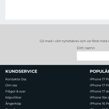
Gå med i vårt nyhetsbrev och var först med 
Ditt namn
Sidfot Blandad info och länkar
KUNDSERVICE
POPULÄ
Kontakta Oss
iPhone 17 P
Om oss
iPhone 17 Pr
Frågor & svar
iPhone 17 sk
Köpvillkor
iPhone 16e 
Ångerköp
iPhone 16 P