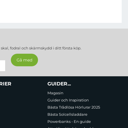
a
skal, fodral och skärmskydd
i ditt första köp.
RIER
GUIDER...
Magasin
Guider och Inspiration
Bästa Trådlösa Hörlurar 2025
Bästa Solcellsladdare
Powerbanks - En guide