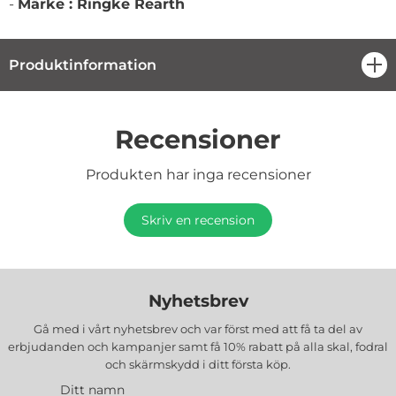
-
Märke : Ringke Rearth
Produktinformation
öpp
Recensioner
Produkten har inga recensioner
Skriv en recension
Nyhetsbrev
Gå med i vårt nyhetsbrev och var först med att få ta del av
erbjudanden och kampanjer samt få 10% rabatt på alla
skal, fodral
och skärmskydd
i ditt första köp.
Ditt namn