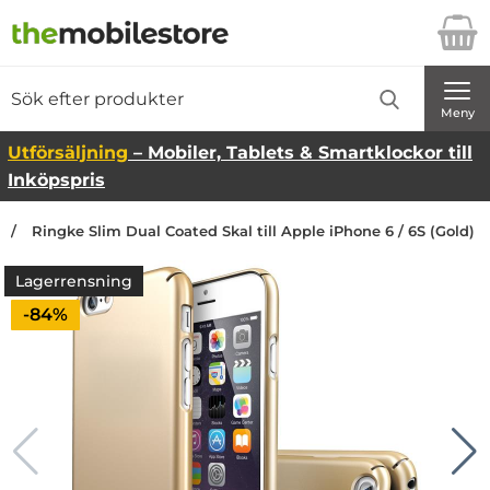
Startsidan för Danira Telecom AB
Sök
Sök på Danira Telecom AB
Genomför
Meny
Utförsäljning
– Mobiler, Tablets & Smartklockor till
Inköpspris
Ringke Slim Dual Coated Skal till Apple iPhone 6 / 6S (Gold)
Lagerrensning
Priset är nedsatt med
-84%