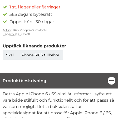
1 st. i lager eller fjärrlager
365 dagars bytesrätt
Öppet köp i 30 dagar
Art nr:
IP6-Ringke-Slim-Gold
Lagerplats:
F16-01
Upptäck liknande produkter
Skal
iPhone 6/6S tillbehör
Produktbeskrivning
Stä
Produktbeskrivning
Detta Apple iPhone 6 / 6S-skal är utformat i syfte att
vara både stilfullt och funktionellt och för att passa så
väl som möjligt. Detta baksidesskal är
specialdesignat för att passa för Apple iPhone 6 / 6S,