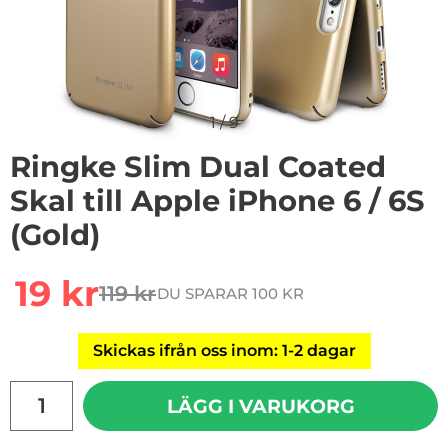
1
/
9
Ringke Slim Dual Coated
Skal till Apple iPhone 6 / 6S
(Gold)
rea pris
19 kr
119 kr
DU SPARAR 100 KR
tidigare pris
Skickas ifrån oss inom: 1-2 dagar
antal
LÄGG I VARUKORG