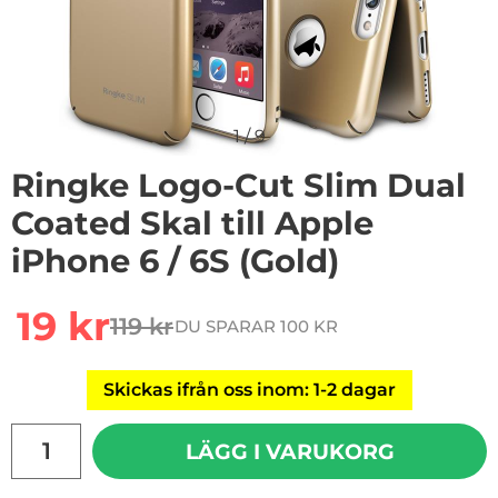
1
/
9
Ringke Logo-Cut Slim Dual
Coated Skal till Apple
iPhone 6 / 6S (Gold)
rea pris
19 kr
119 kr
DU SPARAR 100 KR
tidigare pris
Skickas ifrån oss inom: 1-2 dagar
antal
LÄGG I VARUKORG