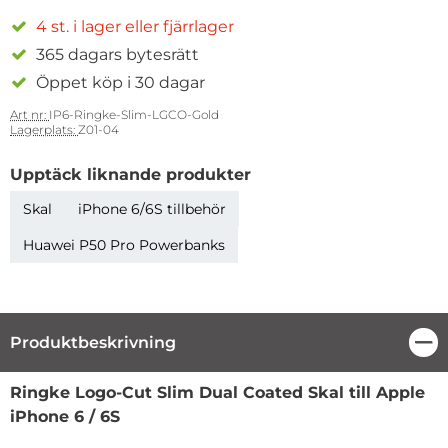
4 st. i lager eller fjärrlager
365 dagars bytesrätt
Öppet köp i 30 dagar
Art nr:
IP6-Ringke-Slim-LGCO-Gold
Lagerplats:
Z01-04
Upptäck liknande produkter
Skal
iPhone 6/6S tillbehör
Huawei P50 Pro Powerbanks
Produktbeskrivning
Stä
Produktbeskrivning
Ringke Logo-Cut Slim Dual Coated Skal till Apple
iPhone 6 / 6S