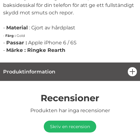
baksidesskal för din telefon för att ge ett fullständigt
skydd mot smuts och repor.
-
Material
: Gjort av hårdplast
-
Färg :
Gold
-
Passar :
Apple iPhone 6 / 6S
-
Märke : Ringke Rearth
Produktinformation
öpp
Recensioner
Produkten har inga recensioner
Skriv en recension