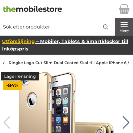
Startsidan för Danira Telecom AB
Sök
Sök på Danira Telecom AB
Genomför
Meny
Utförsäljning
– Mobiler, Tablets & Smartklockor till
Inköpspris
Ringke Logo-Cut Slim Dual Coated Skal till Apple iPhone 6 / 6
Lagerrensning
Priset är nedsatt med
-84%