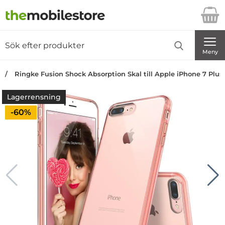
Startsidan för Danira Telecom AB
Sök
Sök på Danira Telecom AB
Genomför
Meny
Ringke Fusion Shock Absorption Skal till Apple iPhone 7 Plus
Lagerrensning
Priset är nedsatt med
-60%