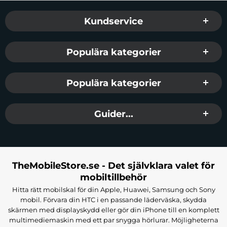
Sidfot Blandad info och länkar
Kundservice
Populära kategorier
Populära kategorier
Guider...
TheMobileStore.se - Det självklara valet för
mobiltillbehör
Hitta rätt mobilskal för din Apple, Huawei, Samsung och Sony
mobil. Förvara din HTC i en passande läderväska, skydda
skärmen med displayskydd eller gör din iPhone till en komplett
multimediemaskin med ett par snygga hörlurar. Möjligheterna