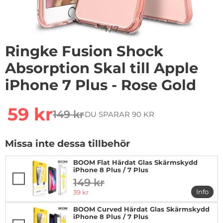
1
/
7
Ringke Fusion Shock
Absorption Skal till Apple
iPhone 7 Plus - Rose Gold
Handla denna produkt Ringke Fusion Shock Absorption S
rea pris
59 kr
149 kr
DU SPARAR 90 KR
tidigare pris
Missa inte dessa tillbehör
BOOM Flat Härdat Glas Skärmskydd
iPhone 8 Plus / 7 Plus
149 kr
tidigare pris
rea pris
Info
39 kr
mer in
BOOM Curved Härdat Glas Skärmskydd
iPhone 8 Plus / 7 Plus