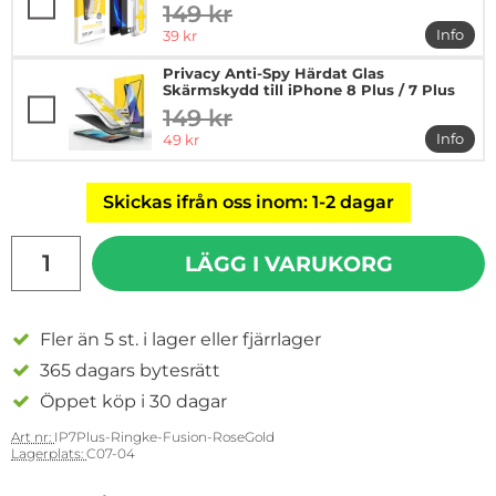
149 kr
tidigare pris
rea pris
Info
39 kr
mer in
Privacy Anti-Spy Härdat Glas
Skärmskydd till iPhone 8 Plus / 7 Plus
149 kr
tidigare pris
rea pris
Info
49 kr
mer in
Skickas ifrån oss inom: 1-2 dagar
antal
LÄGG I VARUKORG
Fler än 5 st. i lager eller fjärrlager
365 dagars bytesrätt
Öppet köp i 30 dagar
Art nr:
IP7Plus-Ringke-Fusion-RoseGold
Lagerplats:
C07-04