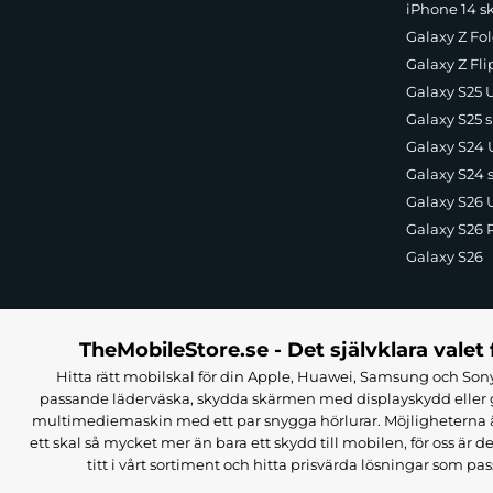
iPhone 14 s
Galaxy Z Fol
Galaxy Z Fli
Galaxy S25 U
Galaxy S25 s
Galaxy S24 U
Galaxy S24 
Galaxy S26 U
Galaxy S26 
Galaxy S26
TheMobileStore.se - Det självklara valet 
Hitta rätt mobilskal för din Apple, Huawei, Samsung och Sony
passande läderväska, skydda skärmen med displayskydd eller g
multimediemaskin med ett par snygga hörlurar. Möjligheterna är i
ett skal så mycket mer än bara ett skydd till mobilen, för oss är d
titt i vårt sortiment och hitta prisvärda lösningar som pas