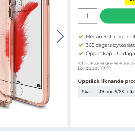
antal
Fler än 5 st. i lager el
365 dagars bytesrätt
Öppet köp i 30 daga
Art nr:
IP6S-Ringke-Air-RoseGol
Lagerplats:
C01-59
Upptäck liknande pro
Skal
iPhone 6/6S tillb