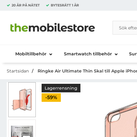
20 ÅR PÅ NÄTET
BYTESRÄTT
1 ÅR
Sök
Sök på Da
Startsidan för Danira Telecom AB
Mobiltillbehör
Smartwatch tillbehör
Sur
Startsidan
Ringke Air Ultimate Thin Skal till Apple iPho
Lagerrensning
Priset är nedsatt med
-59%