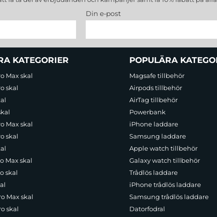
Din e-post
RA KATEGORIER
POPULÄRA KATEGO
ro Max skal
Magsafe tillbehör
o skal
Airpods tillbehör
al
AirTag tillbehör
skal
Powerbank
ro Max skal
iPhone laddare
o skal
Samsung laddare
al
Apple watch tillbehör
ro Max skal
Galaxy watch tillbehör
o skal
Trådlös laddare
al
iPhone trådlös laddare
ro Max skal
Samsung trådlös laddare
o skal
Datorfodral