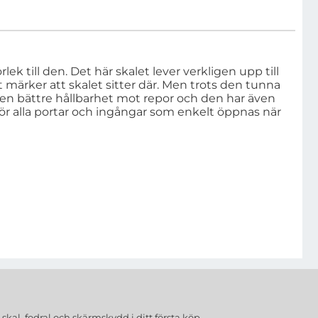
lek till den. Det här skalet lever verkligen upp till
 märker att skalet sitter där. Men trots den tunna
 en bättre hållbarhet mot repor och den har även
ör alla portar och ingångar som enkelt öppnas när
a
skal, fodral och skärmskydd
i ditt första köp.