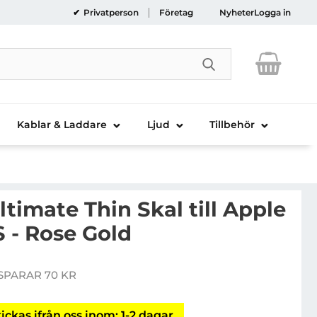
Privatperson
Företag
Nyheter
Logga in
Genomför sökni
Kablar & Laddare
Ljud
Tillbehör
ltimate Thin Skal till Apple
S - Rose Gold
Handla denna produkt Ringke A
SPARAR 70 KR
pris
ickas ifrån oss inom: 1-2 dagar