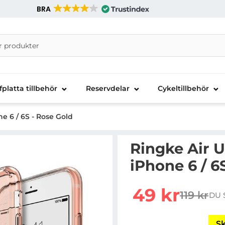
BRA
nira Telecom AB
fplatta tillbehör
Reservdelar
Cykeltillbehör
ne 6 / 6S - Rose Gold
Ringke Air U
iPhone 6 / 6
rea pris
49 kr
119 kr
DU 
tidigare 
Sk