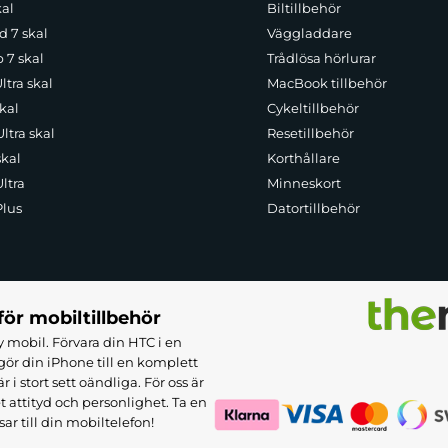
kal
Biltillbehör
d 7 skal
Väggladdare
p 7 skal
Trådlösa hörlurar
ltra skal
MacBook tillbehör
kal
Cykeltillbehör
ltra skal
Resetillbehör
skal
Korthållare
ltra
Minneskort
Plus
Datortillbehör
för mobiltillbehör
 mobil. Förvara din HTC i en
ör din iPhone till en komplett
 stort sett oändliga. För oss är
et attityd och personlighet. Ta en
sar till din mobiltelefon!