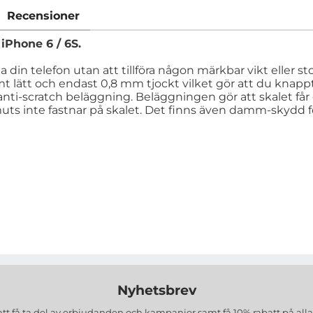
Recensioner
iPhone 6 / 6S.
 din telefon utan att tillföra någon märkbar vikt eller stor
mt lätt och endast 0,8 mm tjockt vilket gör att du knappt
nti-scratch beläggning. Beläggningen gör att skalet får
uts inte fastnar på skalet. Det finns även damm-skydd f
Nyhetsbrev
att få ta del av erbjudanden och kampanjer samt få 10% rabatt på all