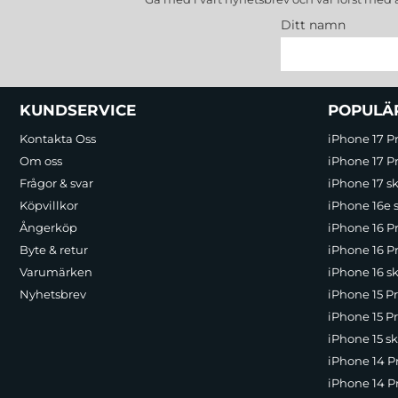
Ditt namn
Sidfot Blandad info och länkar
KUNDSERVICE
POPULÄ
Kontakta Oss
iPhone 17 P
Om oss
iPhone 17 Pr
Frågor & svar
iPhone 17 sk
Köpvillkor
iPhone 16e 
Ångerköp
iPhone 16 P
Byte & retur
iPhone 16 Pr
Varumärken
iPhone 16 sk
Nyhetsbrev
iPhone 15 P
iPhone 15 Pr
iPhone 15 sk
iPhone 14 P
iPhone 14 Pr