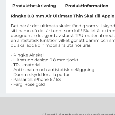
Produktbeskrivning
Produktinformation
Produktbeskrivning
Ringke 0.8 mm Air Ultimate Thin Skal till Apple 
Det här är det ultimata skalet för dig som vill skydda
sitt namn då det är tunnt som luft! Skalet är extre
designen är det gjord av starkt TPU-material med a
en antistatisk funktion vilket gör att damm och sm
du ska ladda din mobil ansluta hörlurar.
- Ringke Air skal
- Ultratunn design 0.8 mm tjockt
- TPU-material
- Anti-scratch och antistatisk beläggning
- Damm-skydd för alla portar
- Passar till: iPhone 6 / 6S
- Färg: Rose gold
Gå med i vårt nyhetsbrev och var först med 