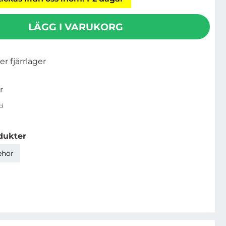
LÄGG I VARUKORG
ler fjärrlager
r
d
dukter
ehör