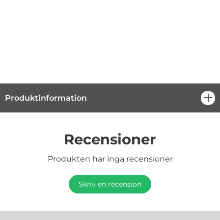
Produktinformation
öpp
Recensioner
Produkten har inga recensioner
Skriv en recension