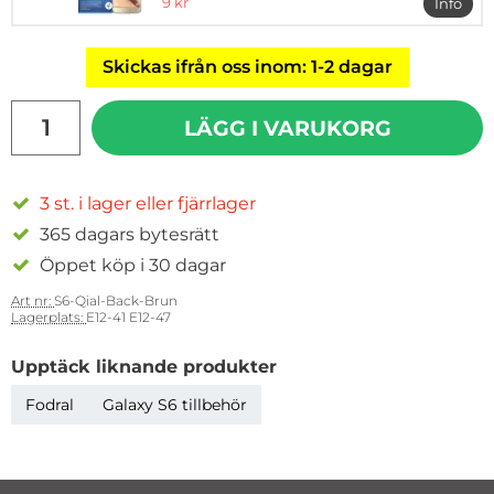
rea pris
9 kr
Info
mer in
Skickas ifrån oss inom: 1-2 dagar
antal
LÄGG I VARUKORG
3 st. i lager eller fjärrlager
365 dagars bytesrätt
Öppet köp i 30 dagar
Art nr:
S6-Qial-Back-Brun
Lagerplats:
E12-41 E12-47
Upptäck liknande produkter
Fodral
Galaxy S6 tillbehör