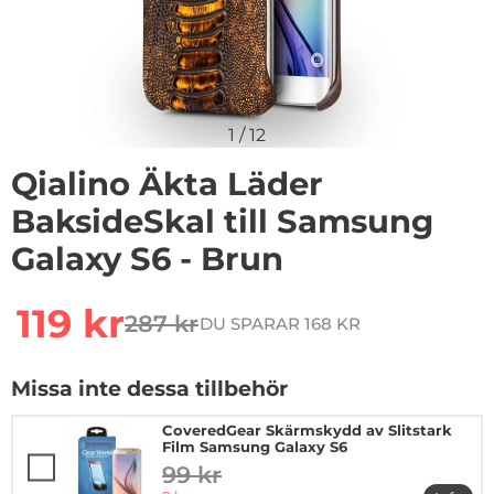
1
/
12
Qialino Äkta Läder
BaksideSkal till Samsung
Galaxy S6 - Brun
Handla denna produkt Qialino Äkta Läder BaksideSkal 
rea pris
119 kr
287 kr
DU SPARAR 168 KR
tidigare pris
Missa inte dessa tillbehör
CoveredGear Skärmskydd av Slitstark
Film Samsung Galaxy S6
99 kr
tidigare pris