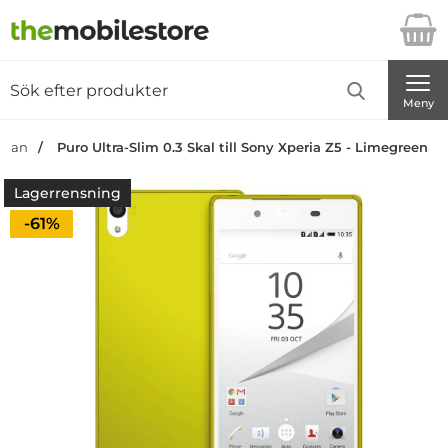
Startsidan för Danira Telecom AB
Sök
Sök på Danira Telecom AB
Genomför
Meny
sidan
Puro Ultra-Slim 0.3 Skal till Sony Xperia Z5 - Limegreen
Lagerrensning
Priset är nedsatt med
-61%