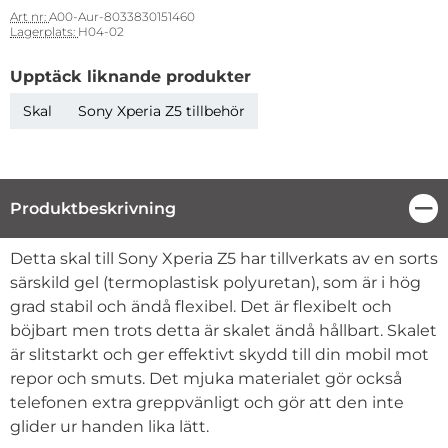
Art nr:
A00-Aur-8033830151460
Lagerplats:
H04-02
Upptäck liknande produkter
Skal
Sony Xperia Z5 tillbehör
Produktbeskrivning
Stä
Produktbeskrivning
Detta skal till Sony Xperia Z5 har tillverkats av en sorts
särskild gel (termoplastisk polyuretan), som är i hög
grad stabil och ändå flexibel. Det är flexibelt och
böjbart men trots detta är skalet ändå hållbart. Skalet
är slitstarkt och ger effektivt skydd till din mobil mot
repor och smuts. Det mjuka materialet gör också
telefonen extra greppvänligt och gör att den inte
glider ur handen lika lätt.