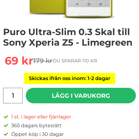
Puro Ultra-Slim 0.3 Skal till
Sony Xperia Z5 - Limegreen
Handla denna produkt Puro Ultra-Slim 0.3 Skal till Son
rea pris
69 kr
179 kr
DU SPARAR 110 KR
tidigare pris
Skickas ifrån oss inom: 1-2 dagar
antal
LÄGG I VARUKORG
1 st. i lager eller fjärrlager
365 dagars bytesrätt
Öppet köp i 30 dagar