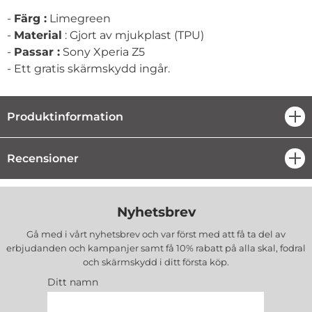
-
Färg :
Limegreen
-
Material
: Gjort av mjukplast (TPU)
-
Passar :
Sony Xperia Z5
- Ett gratis skärmskydd ingår.
Produktinformation
öpp
Recensioner
öpp
Nyhetsbrev
Gå med i vårt nyhetsbrev och var först med att få ta del av
erbjudanden och kampanjer samt få 10% rabatt på alla
skal, fodral
och skärmskydd
i ditt första köp.
Ditt namn