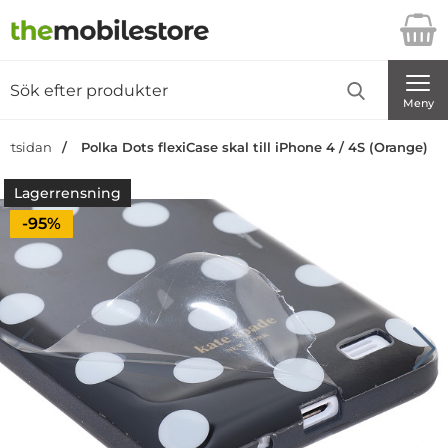
Startsidan för Danira Telecom AB
Sök
Sök på Danira Telecom AB
Genomför
Meny
artsidan
Polka Dots flexiCase skal till iPhone 4 / 4S (Orange)
Lagerrensning
Priset är nedsatt med
-95%