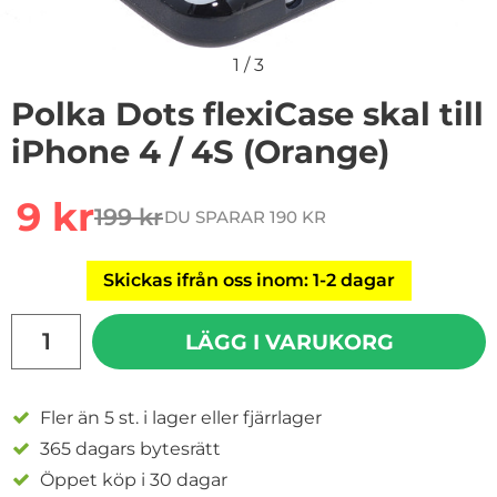
1
/
3
Polka Dots flexiCase skal till
iPhone 4 / 4S (Orange)
Handla denna produkt Polka Dots flexiCase skal till iPh
rea pris
9 kr
199 kr
DU SPARAR 190 KR
tidigare pris
Skickas ifrån oss inom: 1-2 dagar
antal
LÄGG I VARUKORG
Fler än 5 st. i lager eller fjärrlager
365 dagars bytesrätt
Öppet köp i 30 dagar