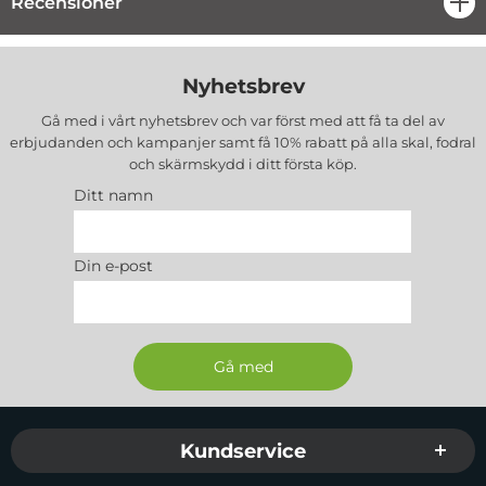
Recensioner
öpp
Nyhetsbrev
Gå med i vårt nyhetsbrev och var först med att få ta del av
erbjudanden och kampanjer samt få 10% rabatt på alla
skal, fodral
och skärmskydd
i ditt första köp.
Ditt namn
Din e-post
Sidfot Blandad info och länkar
Kundservice