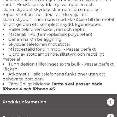
mobil. FlexiCase skyddar själva mobilen och
skärmskyddet skyddar skärmen från smuts och
repor. Vi rekommenderar att du väljer ett
skärmskydd tillsammans med FlexiCase till din mobil
för att ge den ett komplett skydd. Egenskaper:
Håller telefonen säker, ren och repfri.
Material: TPU (termoplastisk polyuretan)
Ger en halkfri beläggning
Skyddar telefonen mot stötar
Måttbeställd för din mobil - Passar perfekt
Gjord av stötdämpande, slitstyrk och reptåligt
material
Tunn design tillför inget extra bulk - Passar perfekt
i fickan
Åtkomst till alla telefonens funktioner utan att
behöva ta bort den.
Färg: Enligt bilderna
Detta skal passar både
iPhone 4 och iPhone 4S
Produktinformation
öpp