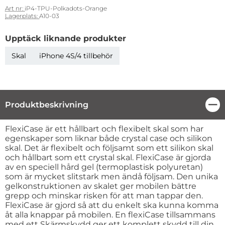
Art nr:
iP4-TPU-Polkadots-Orange
Lagerplats:
A10-03
Upptäck liknande produkter
Skal
iPhone 4S/4 tillbehör
Produktbeskrivning
Stä
Produktbeskrivning
FlexiCase är ett hållbart och flexibelt skal som har
egenskaper som liknar både crystal case och silikon
skal. Det är flexibelt och följsamt som ett silikon skal
och hållbart som ett crystal skal. FlexiCase är gjorda
av en speciell hård gel (termoplastisk polyuretan)
som är mycket slitstark men ändå följsam. Den unika
gelkonstruktionen av skalet ger mobilen bättre
grepp och minskar risken för att man tappar den.
FlexiCase är gjord så att du enkelt ska kunna komma
åt alla knappar på mobilen. En flexiCase tillsammans
med ett Skärmskydd ger ett komplett skydd till din