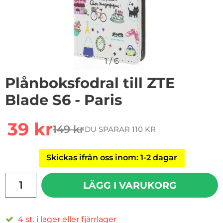
1
/
6
Plånboksfodral till ZTE
Blade S6 - Paris
Handla denna produkt Plånboksfodral till ZTE Blade S6 
rea pris
39 kr
149 kr
DU SPARAR 110 KR
tidigare pris
Skickas ifrån oss inom: 1-2 dagar
antal
LÄGG I VARUKORG
4 st. i lager eller fjärrlager