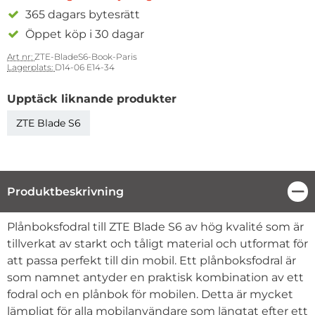
365 dagars bytesrätt
Öppet köp i 30 dagar
Art nr:
ZTE-BladeS6-Book-Paris
Lagerplats:
D14-06 E14-34
Upptäck liknande produkter
ZTE Blade S6
Produktbeskrivning
Stä
Produktbeskrivning
Plånboksfodral till ZTE Blade S6 av hög kvalité som är
tillverkat av starkt och tåligt material och utformat för
att passa perfekt till din mobil. Ett plånboksfodral är
som namnet antyder en praktisk kombination av ett
fodral och en plånbok för mobilen. Detta är mycket
lämpligt för alla mobilanvändare som längtat efter ett